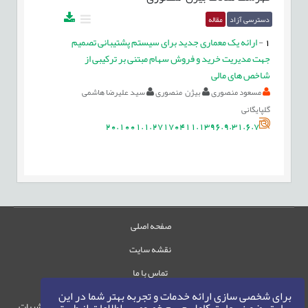
دسترسی آزاد
مقاله
1
-
ارائه یک معماری جدید برای سیستم پشتیبانی تصمیم
جهت مدیریت خرید و فروش سهام مبتنی بر ترکیبی از
شاخص های مالی
مسعود منصوری
بیژن منصوری
سید علیرضا هاشمی
گلپایگانی
20.1001.1.27170411.1396.9.31.6.7
صفحه اصلی
نقشه سایت
تماس با ما
برای شخصی سازی ارائه خدمات و تجربه بهتر شما در این
حقوق این وب‌سایت متعلق به سامانه مدیریت نشریات