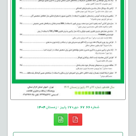
شماره
66
,
67
دوره
17
پاییز - زمستان
1404