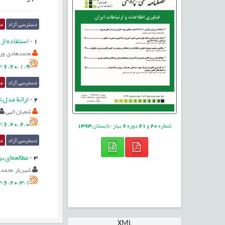
دسترسی آزاد
مق
1
-
استفاده از روش تركيبي PSO – GA جه
محمدهادی ور
.6.20.1.9
دسترسی آزاد
مق
2
-
ارائة مدل ت
شعبان الهی
.6.20.2.0
شماره
20
و
21
دوره
6
بهار-تابستان
1393
دسترسی آزاد
مق
3
-
مطالعه‌ای ب
شهریار محمد
.6.20.3.1
XML