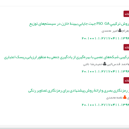
اله
ت جايابي بهينة خازن در سیستم‌های توزيع
هرام
امیر محمدی
20.1001.1.27170411.1393
اله
رکیبی شبکه‌های عصبی با بهره‌گیری از یادگیری جمعی به منظور ارزیابی ریسک اعتباری
احمد قدس‌الهی
حمیدرضا ناجی
20.1001.1.27170411.1393
اله
ر رمز‌نگاری بصری و ارائة‌ روش پیشنهادی برای رمزنگاری تصاویر رنگی
ی
نغمه محمدی
20.1001.1.27170411.1393