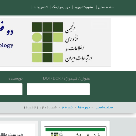
صفحه اصلی
|
عضویت/ ورود
|
درباره رایمگ
|
تماس با ما
|
عنوان / کلیدواژه / DOI / DOR
نویسنده
صفحه اصلی
دوره ها
دوره
6
شماره
20
و
21
دوره
6
فهرست مقال