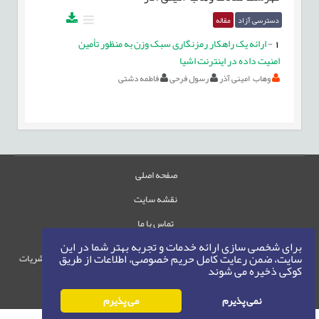
دسترسی آزاد
مقاله
1
-
ارائه یک راهکار رمزنگاری سبک وزن به منظور تأمین
امنیت داده در اینترنت اشیا
وهاب امینی آذر
رسول فرحی
فاطمه دشتی
صفحه اصلی
نقشه سایت
تماس با ما
برای شخصی سازی ارائه خدمات و تجربه بهتر شما در این
سایت، ضمن رعایت کامل حریم خصوصی، اطلاعات از طریق
حقوق این وب‌سایت متعلق به سامانه مدیریت نشریات
کوکی ذخیره می شوند
رایمگ است.
حق نشر
1405-1396
©
نمی پذیرم
می پذیرم