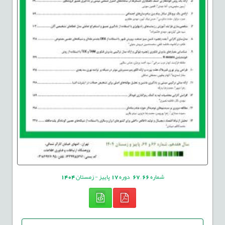
شماره
66
,
67
دوره
17
پاییز - زمستان
1404