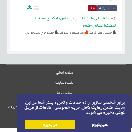
دسترسی آزاد
مقاله
1
-
اعتقادیابی متون فارسی بر اساس یادگیری عمیق با
تفکیک احساس-کلمه
حسین علی کرمی
امیرمسعود بیدگلی
حمید حاج سیدجوادی
صفحه اصلی
نقشه سایت
تماس با ما
برای شخصی سازی ارائه خدمات و تجربه بهتر شما در این
سایت، ضمن رعایت کامل حریم خصوصی، اطلاعات از طریق
حقوق این وب‌سایت متعلق به سامانه مدیریت نشریات
کوکی ذخیره می شوند
رایمگ است.
حق نشر
1405-1396
©
نمی پذیرم
می پذیرم