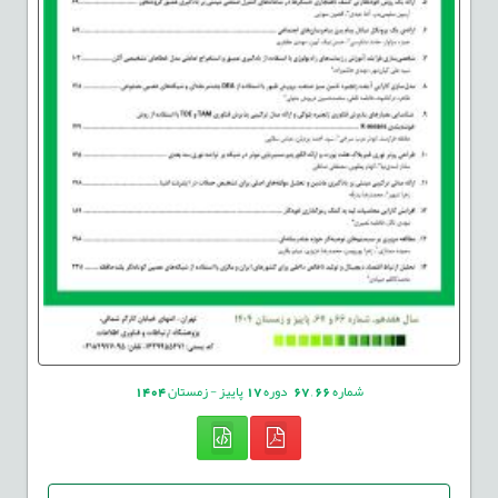
شماره
66
,
67
دوره
17
پاییز - زمستان
1404