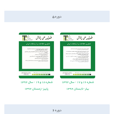
دوره
5
شماره
16
و
17
-
سال
1392
شماره
18
و
19
-
سال
1392
بهار-تابستان 1392
پاییز-زمستان 1392
دوره
6