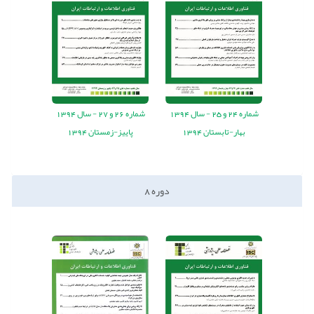
شماره
24
و
25
-
سال
1394
شماره
26
و
27
-
سال
1394
بهار-تابستان 1394
پاییز-زمستان 1394
دوره
8