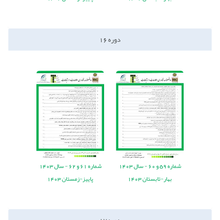
دوره
16
شماره
59
و
60
-
سال
1403
شماره
61
و
62
-
سال
1403
بهار-تابستان 1403
پاییز-زمستان 1403