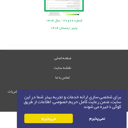
شماره
66
و
67
-
سال
1404
پاییز-زمستان 1404
صفحه اصلی
نقشه سایت
تماس با ما
حقوق این وب‌سایت متعلق به سامانه مدیریت نشریات
برای شخصی سازی ارائه خدمات و تجربه بهتر شما در این
رایمگ است.
سایت، ضمن رعایت کامل حریم خصوصی، اطلاعات از طریق
حق نشر
1405-1396
کوکی ذخیره می شوند
©
نمی پذیرم
می پذیرم