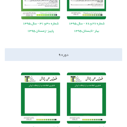
شماره
27
و
28
-
سال
1395
شماره
30
و
31
-
سال
1395
بهار-تابستان 1395
پاییز-زمستان 1395
دوره
9