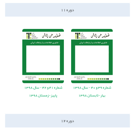
دوره
11
شماره
39
و
40
-
سال
1398
شماره
41
و
42
-
سال
1398
بهار-تابستان 1398
پاییز-زمستان 1398
دوره
12