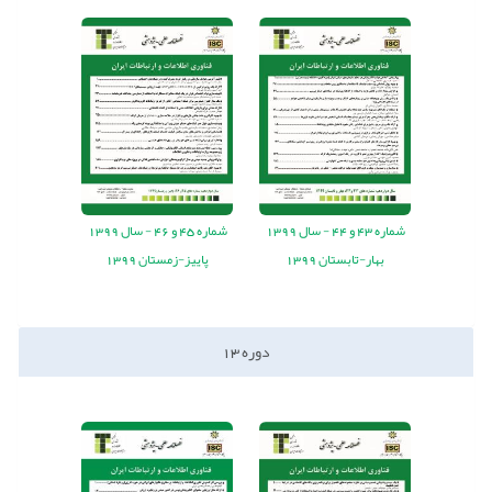
شماره
43
و
44
-
سال
1399
شماره
45
و
46
-
سال
1399
بهار-تابستان 1399
پاییز-زمستان 1399
دوره
13