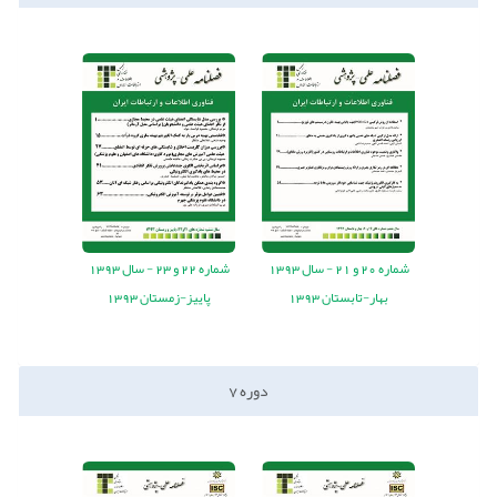
شماره
20
و
21
-
سال
1393
شماره
22
و
23
-
سال
1393
بهار-تابستان 1393
پاییز-زمستان 1393
دوره
7