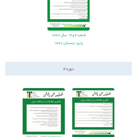
شماره
2
و
3
-
سال
1387
پاییز-زمستان 1387
دوره
2