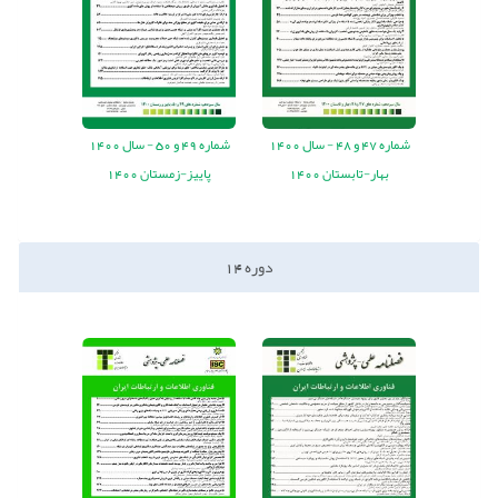
شماره
47
و
48
-
سال
1400
شماره
49
و
50
-
سال
1400
بهار-تابستان 1400
پاییز-زمستان 1400
دوره
14