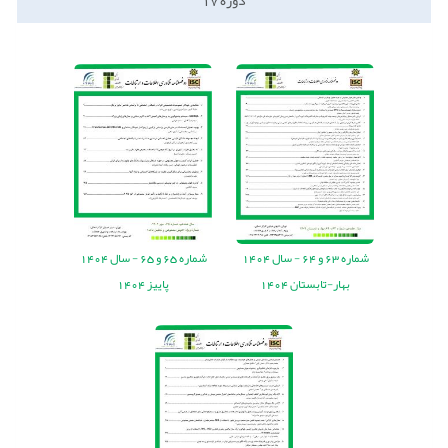
دوره
17
شماره
63
و
64
-
سال
1404
شماره
65
و
65
-
سال
1404
بهار-تابستان 1404
پاییز 1404