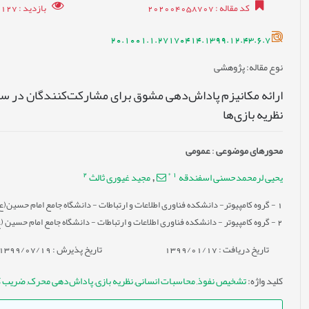
کد مقاله
: 202004058707
بازدید
: 14127
20.1001.1.27170414.1399.12.43.6.7
نوع مقاله
: پژوهشی
ارائه مکانیزم پاداش‌دهی مشوق برای مشارکت‌کنندگان در 
نظریه بازی‌ها
محورهای موضوعی
:
عمومى
2
*
1
یحیی لرمحمدحسنی اسفندقه
مجید غیوری ثالث
,
1
- گروه کامپیوتر- دانشکده فناوری اطلاعات و ارتباطات - دانشگاه جامع امام حسین(ع
2
- گروه کامپیوتر - دانشکده فناوری اطلاعات و ارتباطات - دانشگاه جامع امام حسین (
تاریخ دریافت : 1399/01/17
تاریخ پذیرش : 1399/07/19
کلید واژه
:
تشخیص نفوذ
,
محاسبات انسانی
,
نظریه بازی
,
پاداش‌دهی محرک
,
ضریب ک