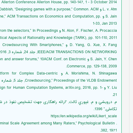
Allerton Conference Allerton House, pp. 140-147, 1 - 3 October 2014.
L. v. Ahn و L. Dabbish, “Designing games with a purpose,” Common. ACM, جلد 51, شماره 8, pp. 58-67, 2008.
S. Jain و ,” ACM Transactions on Economics and Computation, pp
1-33, Jan 2013
N. Alon, F. Fischer, A. Procaccia و n Proceedings
tical Aspects of Rationality and Knowledge (TARK), pp. 101-110, 2011.
D. Yang, G. Xue, X. Fang و g With Smartphones
IEEE/ACM TRANSACTIONS ON NETWORKING, جلد 24, شماره 3, pp. 1732-1744, 2016.
S. Jain, Y. Chen و nswer forums,” 10ACM Conf. on Electronic
Commerce, pp. 129-138, 2009.
A. Morishima, N. Shinagawa و  Data-centric
Crowdsourcing,” Proceedings of the VLDB Endowment, جلد 5, شماره 12, pp. 1918-1921, 2012.
Y. Liu و  for Human Computation Systems, arXiv.org, 2016, pp. 1
21.
م. درويشي و م. غیوري ثالث, “ارائه راهکاری جهت تشخیص نفوذ در شب
تکاملی,” 1396.
https://en.wikipedia.org/wiki/Likert_scale
382, 1971.