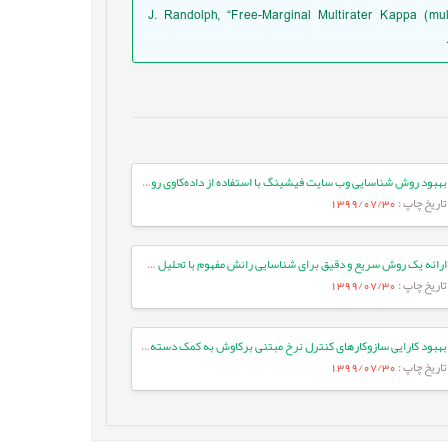
J. Randolph, “Free-Marginal Multirater Kappa (multi
بهبود روش شناسایی وب سایت فیشینگ با استفاده از داده‌کاوی روی صفحات وب
تاریخ چاپ
: 1399/07/30
ارائه یک روش سریع و دقیق برای شناسایی رانش مفهوم با تحلیل سابقه‌ی رویدادها
تاریخ چاپ
: 1399/07/30
بهبود کارایی سازوکارهای کنترل نرخ مبتنی برکاوش به کمک دسته-بندی: ارزیابی بر روی بستر آزمایشی شبکه¬های بی¬سیم محلی پرسرعت
تاریخ چاپ
: 1399/07/30