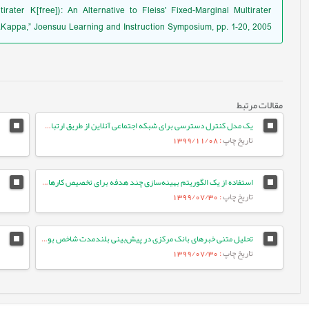
rater K[free]): An Alternative to Fleiss' Fixed-Marginal Multirater
Kappa,” Joensuu Learning and Instruction Symposium, pp. 1-20, 2005.
مقالات مرتبط
یک مدل کنترل دسترسی برای شبکه اجتماعی آنلاین از طریق ارتباطات کاربربه‌کاربر
تاریخ چاپ
: 1399/11/08
استفاده از یک الگوریتم بهینه‌سازی چند هدفه برای تخصیص کارها در سیستم‌های مبتنی بر ابر با هدف کاهش انرژی مصرفی
تاریخ چاپ
: 1399/07/30
تحلیل متنی خبرهای بانک مرکزی در پیش‌بینی بلندمدت شاخص بورس اوراق بهادار تهران
تاریخ چاپ
: 1399/07/30