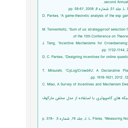
second Annual 
D. Parkes, “A game-theoretic analysis of the esp game.
M. Tennenholtz, “Sum of us: strategyproof selection from the selectors,” I
of the 13th Conference on Theore
J. Tang, “Incentive Mechanisms for Crowdsensing: Crowdsourcin,”
D. C. Parkes, “Designing incentives for online question and a
T. Mitsuishi, “CyLog/Crowd4U: A Declarative Platform for Complex
C. Miao, A Survey of Incentives and Mechanism Design-
که های کامپیوتری با استفاده از مدل مخفی مارکوف
. J. L. Fleiss, “Measuring Nominal Scale Agreement among Many Raters,” Psychological Bulletin, جلد 76, شماره 5, p. 378–