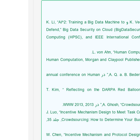
K. Veeramachaneni, I. Arnaldo, A. Cuesta-Infante, V. Korrapati, C. Bassias و K. Li, “AI^2: Training a Big Data Machine to
Defend,” Big Data Security on Cloud (BigDataSecur
Computing (HPSC), and IEEE International Conf
L. von Ahn, “Human Comput
L. v. A. a. E. Law, “Solving ,” در Human Computation, Morgan and Claypool Publishers, 2011, pp.
A. Q. a. B. Bederson, “Human computation: a survey and taxonomy of a growing field,” در annual conference on Human
J. C. Tang, M. Cebrian,  و T. Kim, “ Reflecting on the DARPA Red Balloon Challenge,”
W. Wu, W. Wang, S. Minming Li, J. Wang, X و J. Luo, “Incentive Mechanism Design to Meet Task Criteria in
Crowdsourcing: How to Determine Your Budget,” IEEE JOURNAL ON SELECTED AREAS IN COMMUNICATIONS, جلد 35,
W. Chen, “Incentive Mechanism and Protocol Design for Crowdsourcing -