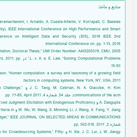
منابع و مأخذ
:
ity), IEEE International Conference on High Performance and Smart
erence on Intelligent Data and Security (IDS), 2016 IEEE 2nd
International Conference on, pp. 1-13, 2016.
ation, Doctoral Thesis,” UMI Order Number: AAI3205378, CMU, 2005.
Computational Problems
15-50.
factors in computing systems, New York, NY, USA, 2011.
N. A. Giacobe, H. Kim
communications of the acm, جلد 54, شماره 4, pp. 77-85, April 2011.
A. Dasgupta و A. Ghosh, “Crowdsourced Judgment Elicitation with Endogenous Proficiency,” در WWW 2013, 2013.
. Fang, Y. Jiang
شماره 2, pp. 502-516, 2017.
H. Xie, J. C. Lui, J. W. Jiangy و Systems,” Fifty