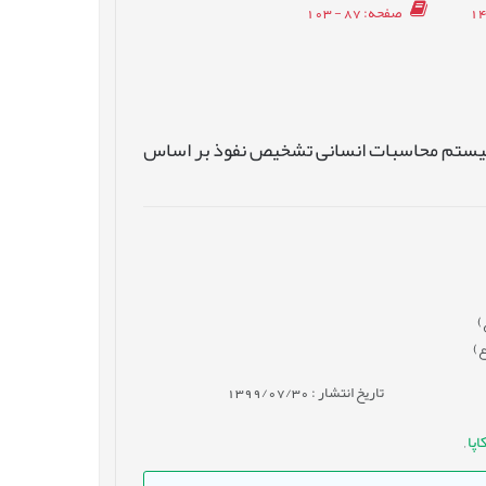
صفحه
: 87 - 103
سیستم محاسبات انسانی تشخیص نفوذ بر اساس
)
ع)
تاریخ انتشار : 1399/07/30
اپا
,