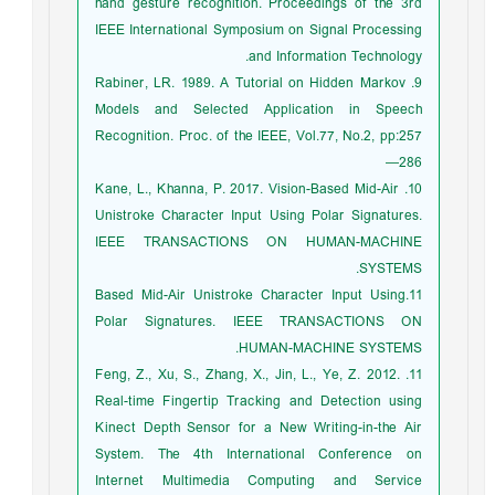
hand gesture recognition. Proceedings of the 3rd
IEEE International Symposium on Signal Processing
and Information Technology.
9. Rabiner, LR. 1989. A Tutorial on Hidden Markov
Models and Selected Application in Speech
Recognition. Proc. of the IEEE, Vol.77, No.2, pp:257
—286
10. Kane, L., Khanna, P. 2017. Vision-Based Mid-Air
Unistroke Character Input Using Polar Signatures.
IEEE TRANSACTIONS ON HUMAN-MACHINE
SYSTEMS.
11.Based Mid-Air Unistroke Character Input Using
Polar Signatures. IEEE TRANSACTIONS ON
HUMAN-MACHINE SYSTEMS.
11. Feng, Z., Xu, S., Zhang, X., Jin, L., Ye, Z. 2012.
Real-time Fingertip Tracking and Detection using
Kinect Depth Sensor for a New Writing-in-the Air
System. The 4th International Conference on
Internet Multimedia Computing and Service