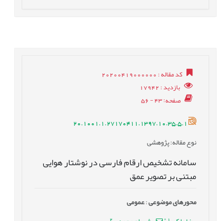
کد مقاله
: 20200419000000
بازدید
: 17942
صفحه
: 43 - 56
20.1001.1.27170411.1397.10.35.5.1
نوع مقاله
: پژوهشی
سامانه تشخیص ارقام فارسی در نوشتار هوایی
مبتنی بر تصویر عمق
محورهای موضوعی
:
عمومى
2
*
1
رضا ملکی
شهرام محمدی
,