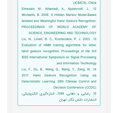
(ICIMCS), China.
12. Elmezain, M., Alhamadi, A., Appenrodt, J.,
Michaelis, B. 2008. A Hidden Markov Model-Based
Isolated and Meaningful Hand Gesture Recognition.
PROCEEDINGS OF WORLD ACADEMY OF
SCIENCE, ENGINEERING AND TECHNOLOGY.
13. Liu, N., Lovell, B. C., Kootsookos, P. J. 2003.
Evaluation of HMM training algorithms for letter
hand gesture recognition. Proceedings of the 3rd
IEEE International Symposium on Signal Processing
and Information Technology.
14. Liu, F., Du, B., Wang, Q., Wang, Y., Zeng, W.
2017. Hand Gesture Recognition Using via
Deterministic Learning. 29th Chinese Control and
Decision Conference (CCDC)
15. رضایی و ذهابی، 1389، اندازه‌گیری الکترونیکی،
انتشارات دانش نگار، تهران