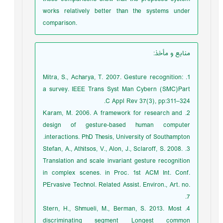
works relatively better than the systems under
comparison.
منابع و مأخذ
:
1. Mitra, S., Acharya, T. 2007. Gesture recognition:
a survey. IEEE Trans Syst Man Cybern (SMC)Part
C Appl Rev 37(3), pp:311–324.
2. Karam, M. 2006. A framework for research and
design of gesture-based human computer
interactions. PhD Thesis, University of Southampton.
3. Stefan, A., Athitsos, V., Alon, J., Sclaroff, S. 2008.
Translation and scale invariant gesture recognition
in complex scenes. in Proc. 1st ACM Int. Conf.
PErvasive Technol. Related Assist. Environ., Art. no.
7.
4. Stern, H., Shmueli, M., Berman, S. 2013. Most
discriminating segment Longest common