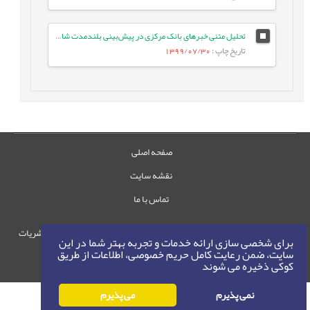
تحلیل متنی خبرهای بانک مرکزی در پیش‌بینی بلندمدت شاخص بورس اوراق بهادار تهران
تاریخ چاپ
: 1399/07/30
صفحه اصلی
نقشه سایت
تماس با ما
حقوق این وب‌سایت متعلق به سامانه مدیریت نشریات
برای شخصی سازی ارائه خدمات و تجربه بهتر شما در این
رایمگ است.
سایت، ضمن رعایت کامل حریم خصوصی، اطلاعات از طریق
کوکی ذخیره می شوند
حق نشر
1405-1396
©
نمی پذیرم
می پذیرم