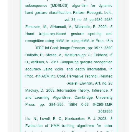
subsequence (MDSLCS) algorithm for dynamic
hand gesture classification. Pattern Recognit. Lett.,
vol. 34, no. 15, pp:1980–1989.
5. Elmezain, M., AlHamadi, A., Michaelis, B. 2009.
Hand trajectory-based gesture spotting and
recognition using HMM. In using HMM. In Proc. 16th
IEEE Int.Conf. Image Process., pp: 3577–3580.
6. Doliotis, P., Stefan, A., McMurrough, C., Eckhard,
D., Athitsos, V. 2011. Comparing gesture recognition
accuracy using color and depth information. in
Proc. 4th ACM Int. Conf. Pervasive Technol. Related
Assist. Environ., Art. no. 20.
7. Mackay, D. 2003. Information Theory, Inference
and Learning Algorithms. Cambridge University
Press. pp. 284–292. ISBN 0-52 64298-1.MR
2012999.
8. Liu, N., Lovell, B. C., Kootsookos, P. J. 2003.
Evaluation of HMM training algorithms for letter