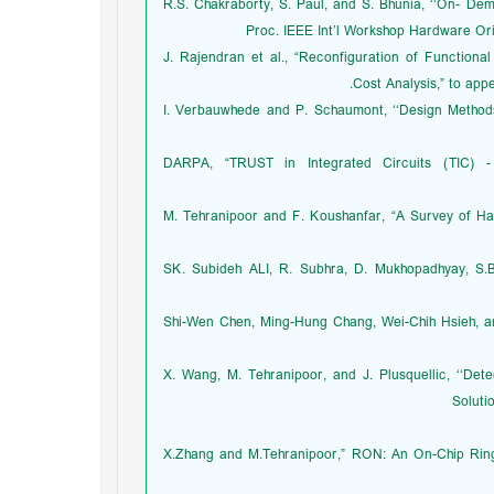
16. R.S. Chakraborty, S. Paul, and S. Bhunia, ‘‘On- 
Proc. IEEE Int’l Workshop Hardware Or
17. J. Rajendran et al., “Reconfiguration of Function
Cost Analysis,” to app
18. I. Verbauwhede and P. Schaumont, ‘‘Design Metho
19. DARPA, “TRUST in Integrated Circuits (TIC) -
20. M. Tehranipoor and F. Koushanfar, “A Survey of
21. SK. Subideh ALI, R. Subhra, D. Mukhopadhyay, S
22. Shi-Wen Chen, Ming-Hung Chang, Wei-Chih Hsieh,
23. X. Wang, M. Tehranipoor, and J. Plusquellic, ‘‘
Soluti
25. X.Zhang and M.Tehranipoor,” RON: An On-Chip Ri