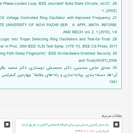
e Phase-Locked Loop, IEEE Journalof Solid State Circuits, vol.37,
1, (2002).
 CMOS Voltage Controlled Ring Oscillator with Improved Frequency
TATE UNIVERSITY OF NOVI PAZAR SER . A: APPL. MATH. INFORM.
AND MECH. vol. 2, 1 (2010), 1-9.
al Logic into Trojan Detecting Ring Oscillators and Test-for-Trust
ear in Proc. 29th IEEE VLSI Test Symp. (VTS 11), IEEE CS Press, 2011.
Using Path Delay Fingerprint,” IEEE Int.Hardware-Oriented Security
and Trust(HOST),2008.
30. صادق حاجی محسنی، دکتر محمدعلی دوستاری، دکتر محمد باق
آن¬ها، دسته¬بندی، پیاده¬سازی و راه¬های مقابله" چهارمین کنفرانس ف
1391
مقالات مرتبط
یک مدل کنترل دسترسی برای شبکه اجتماعی آنلاین از طریق ارتباطات کاربربه‌کاربر
تاریخ چاپ
: 1399/11/08