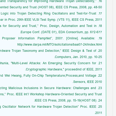
Demand Transparency for Improving Hardware Trojan Detectability,’’
iented Security and Trust (HOST 08), IEEE CS Press, 2008, pp. 48-50
al Logic into Trojan Detecting Ring Oscillators and Test-for-Trust
ear in Proc. 29th IEEE VLSI Test Symp. (VTS 11), IEEE CS Press, 2011.
ds for Security and Trust,’’ Proc. Design, Automation and Test in
Europe Conf. (DATE 07), EDA Consortium, pp. 672-677.
 Proposer Information Pamphlet”, 2007. [Online]. Available:
http://www.darpa.mil/MTO/solicitations/baa07-24/index.html
 Hardware Trojan Taxonomy and Detection,” IEEE Design & Test of
Computers, Jan. 2010, pp. 10-25.
.Bhunia, "Multi-Level Attacks: An Emerging Security Concern for
Cryptographic Hardware," proceedind of IEEE, 2011.
 and Wei Hwang, Fully On-Chip Tempterature,Process,and Voltage
Sensors, IEEE 2010.
Detecting Malicious Inclusions in Secure Hardware: Challenges and
ons,’’ Proc. IEEE Int’l Workshop Hardware-Oriented Security and Trust
24. (HOST 08)IEEE CS Press, 2008, pp. 15-19.
ng Oscillator Network for Hardware Trojan Detection” Proc. IEEE
2011.