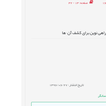
صفحه
: 13 - 32
راهی نوین برای کشف آن¬ها
تاریخ انتشار : 1396/06/27
سانگر
,