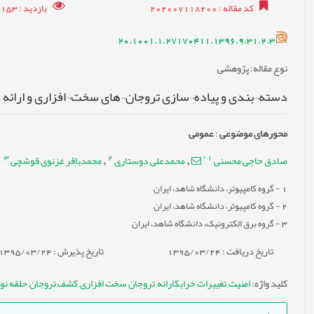
کد مقاله
: 202007118200
بازدید
: 16153
20.1001.1.27170411.1396.9.31.2.3
نوع مقاله
: پژوهشی
دسته¬بندی و پیاده¬سازی تروجان¬های سخت¬افزاری و ارائه 
محورهای موضوعی
:
عمومى
3
2
*
1
صادق حاجی محسنی
محمدعلی دوستاری
محمدباقر غزنوی قوشچی
,
,
1
- گروه کامپیوتر، دانشگاه شاهد، ایران
2
- گروه کامپیوتر، دانشگاه شاهد، ایران
3
- گروه برق الکترونیک، دانشگاه شاهد، ایران
تاریخ دریافت : 1395/03/24
تاریخ پذیرش : 1395/03/24
کلید واژه
:
امنیت
,
تغییرات خرابکارانه
,
تروجان سخت افزاری
,
کشف تروجان
,
حلقه نو