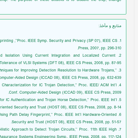
منابع و مأخذ
:
er printing ,’’Proc. IEEE Symp. Security and Privacy (SP 07), IEEE CS
Press, 2007, pp. 296-310.
nd Isolation Using Current Integration and Localized Current
t Tolerance of VLSI Systems (DFT 08), IEEE CS Press, 2008, pp. 87-95.
echniques for Improving Detection Resolution to Hardware Trojans,’’
Computer-Aided Design (ICCAD 08), IEEE CS Press, 2008, pp. 632-639.
d Characterization for IC Trojan Detection,’’ Proc. IEEE/ ACM Int’l
Conf. Computer-Aided Design (ICCAD 09), IEEE CS Press, 2009.
n for IC Authentication and Trojan Horse Detection,’’ Proc. IEEE Int’l
ented Security and Trust (HOST 08), IEEE CS Press, 2008, pp. 8-14.
 Using Path Delay Fingerprint,’’ Proc. IEEE Int’l Hardware-Oriented
Security and Trust (HOST 08), IEEE CS Press, 2008, pp. 51-57.
ilistic Approach to Detect Trojan Circuits,’’ Proc. 11th IEEE High
Assurance Systems Engineering Symp., IEEE Press, 2008, pp. 117-124.