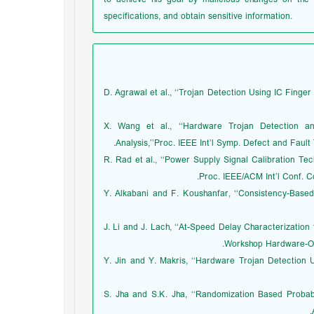
specifications, and obtain sensitive information.
1. D. Agrawal et al., ‘‘Trojan Detection Using IC Fing
2. X. Wang et al., ‘‘Hardware Trojan Detection a
Analysis,’’Proc. IEEE Int’l Symp. Defect and Faul
3. R. Rad et al., ‘‘Power Supply Signal Calibration T
Proc. IEEE/ACM Int’l Conf. 
4. Y. Alkabani and F. Koushanfar, ‘‘Consistency-Base
5. J. Li and J. Lach, ‘‘At-Speed Delay Characterizatio
Workshop Hardware-Ori
6. Y. Jin and Y. Makris, ‘‘Hardware Trojan Detection
7. S. Jha and S.K. Jha, ‘‘Randomization Based Probab