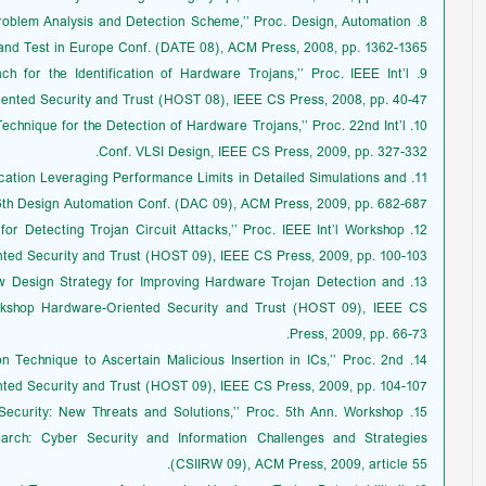
s: Problem Analysis and Detection Scheme,’’ Proc. Design, Automation
and Test in Europe Conf. (DATE 08), ACM Press, 2008, pp. 1362-1365.
h for the Identification of Hardware Trojans,’’ Proc. IEEE Int’l
nted Security and Trust (HOST 08), IEEE CS Press, 2008, pp. 40-47.
 Technique for the Detection of Hardware Trojans,’’ Proc. 22nd Int’l
Conf. VLSI Design, IEEE CS Press, 2009, pp. 327-332.
ntication Leveraging Performance Limits in Detailed Simulations and
46th Design Automation Conf. (DAC 09), ACM Press, 2009, pp. 682-687.
 for Detecting Trojan Circuit Attacks,’’ Proc. IEEE Int’l Workshop
ted Security and Trust (HOST 09), IEEE CS Press, 2009, pp. 100-103.
‘‘New Design Strategy for Improving Hardware Trojan Detection and
orkshop Hardware-Oriented Security and Trust (HOST 09), IEEE CS
Press, 2009, pp. 66-73.
ion Technique to Ascertain Malicious Insertion in ICs,’’ Proc. 2nd
ted Security and Trust (HOST 09), IEEE CS Press, 2009, pp. 104-107.
it Security: New Threats and Solutions,’’ Proc. 5th Ann. Workshop
earch: Cyber Security and Information Challenges and Strategies
(CSIIRW 09), ACM Press, 2009, article 55.