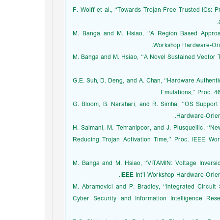
8. F. Wolff et al., ‘‘Towards Trojan Free Trusted IC
9. M. Banga and M. Hsiao, ‘‘A Region Based Approac
Workshop Hardware-Orie
10. M. Banga and M. Hsiao, ‘‘A Novel Sustained Vector
11. G.E. Suh, D. Deng, and A. Chan, ‘‘Hardware Authe
Emulations,’’ Proc. 
12. G. Bloom, B. Narahari, and R. Simha, ‘‘OS Support
Hardware-Orien
13. H. Salmani, M. Tehranipoor, and J. Plusquellic, 
Reducing Trojan Activation Time,’’ Proc. IEEE W
14. M. Banga and M. Hsiao, ‘‘VITAMIN: Voltage Invers
IEEE Int’l Workshop Hardware-Orien
15. M. Abramovici and P. Bradley, ‘‘Integrated Circu
Cyber Security and Information Intelligence Res