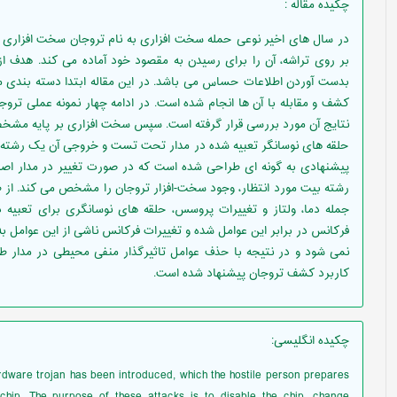
چکیده مقاله
:
در سال های اخیر نوعی حمله سخت افزاری به نام تروجان سخت افزاری 
بر روی تراشه، آن را برای رسیدن به مقصود خود آماده می کند. هدف از
بدست آوردن اطلاعات حساس می باشد. در این مقاله ابتدا دسته بندی 
نتایج آن مورد بررسی قرار گرفته است. سپس سخت افزاری بر پایه مشخص
حلقه های نوسانگر تعبیه شده در مدار تحت تست و خروجی آن یک رشته 
پیشنهادی به گونه ای طراحی شده است که در صورت تغییر در مدار اصلی،
رشته بیت مورد انتظار، وجود سخت-افزار تروجان را مشخص می کند. از طر
جمله دما، ولتاز و تغییرات پروسس، حلقه های نوسانگری برای تعبیه
فرکانس در برابر این عوامل شده و تغییرات فرکانس ناشی از این عوامل به
نمی شود و در نتیجه با حذف عوامل تاثیرگذار منفی محیطی در مدار ط
کاربرد کشف تروجان پیشنهاد شده است.
چکیده انگلیسی
:
ardware trojan has been introduced, which the hostile person prepares
chip. The purpose of these attacks is to disable the chip, change