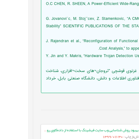
26. O.C CHEN, R. SHEEN, A Power-Efficient Wide-Rang
27. G. Jovanovi´c, M. Stojˇcev, Z. Stamenkovic, “A
Stability” SCIENTIFIC PUBLICATIONS OF THE S
28. J. Rajendran et al., “Reconfiguration of Function
Cost Analysis,” to app
29. Y. Jin and Y. Makris, “Hardware Trojan Detection 
ر غزنوی قوشچی "تروجان¬های سخت¬افزاری، شناخت
ناوری اطلاعات و دانش، دانشگاه صنعتی بابل، خرداد
بهبود روش شناسایی وب سایت فیشینگ با استفاده از داده‌کاوی روی صفحات وب
تاریخ چاپ
: 1399/07/30