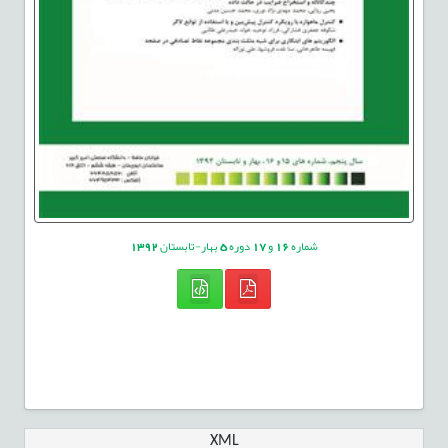
شماره
16
و
17
دوره
5
بهار-تابستان
1392
XML