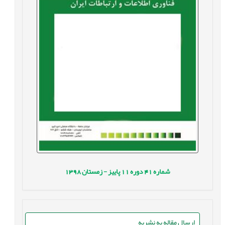
شماره
41
دوره
11
پاییز - زمستان
1398
ارسال مقاله به نشریه