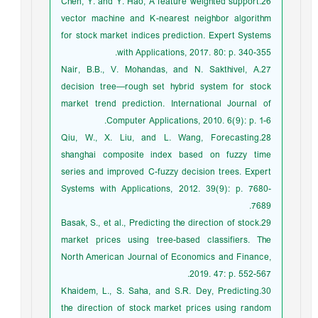
26.Chen, Y. and Y. Hao, A feature weighted support
vector machine and K-nearest neighbor algorithm
for stock market indices prediction. Expert Systems
with Applications, 2017. 80: p. 340-355.
27.Nair, B.B., V. Mohandas, and N. Sakthivel, A
decision tree—rough set hybrid system for stock
market trend prediction. International Journal of
Computer Applications, 2010. 6(9): p. 1-6.
28.Qiu, W., X. Liu, and L. Wang, Forecasting
shanghai composite index based on fuzzy time
series and improved C-fuzzy decision trees. Expert
Systems with Applications, 2012. 39(9): p. 7680-
7689.
29.Basak, S., et al., Predicting the direction of stock
market prices using tree-based classifiers. The
North American Journal of Economics and Finance,
2019. 47: p. 552-567.
30.Khaidem, L., S. Saha, and S.R. Dey, Predicting
the direction of stock market prices using random