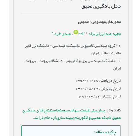
مدل یادگیری عمیق
محورهای موضوعی
:
عمومى
2
*
1
مجید عبدالرزاق نژاد
مهدی خرد
,
1
- گروه مهندسی کامپیوتر، دانشکده مهندسی - دانشگاه بزرگمهر
قائنات - قائن – ایران
2
- دانشکده مهندسی برق و کامپیوتر - دانشگاه بیرجند - بیرجند –
ایران
تاریخ دریافت : 1398/11/15
تاریخ پذیرش : 1399/05/07
تاریخ انتشار : 1399/07/12
کلید واژه
:
پیش‌بینی قیمت سهام
,
سیستم استنتاج فازی
,
یادگیری
عمیق
,
شبکه عصبی و الگوریتم بهینه‌‌سازی ازدحام ذرات.
,
چکیده مقاله
: