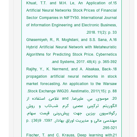
15.Khuat, T.T. and M.H. Le, An Application of
Artificial Neural Networks Stock Prices of Financial
Sector Companies in NIFTY50. International Journal
of Information Engineering and Electronic Business,
2018. 11(2): p. 33.
16.Ghasemiyeh, R., R. Moghdani, and S.S. Sana, A
Hybrid Artificial Neural Network with Metaheuristic
Algorithms for Predicting Stock Price. Cybernetics
and Systems, 2017. 48(4): p. 365-392.
18.Rajihy, Y., K. Nermend, and A. Alsakaa, Back-
propagation artificial neural networks in stock
market forecasting. An application to the Warsaw
Stock Exchange WIG20. Aestimatio, 2017(15): p. 88.
20. موسوی, س. علیرضا, and غلامی, استفاده از
الگوریتم ترکیبی عصبی کرم شب‌تاب و روش
رگولاسیون بیزین جهت پیش‌بینی قیمت سهام.
مهندسی مالی و مدیریت اوراق بهادار, 1397. 9(36): p.
295-321.
21.Fischer, T. and C. Krauss, Deep learning with