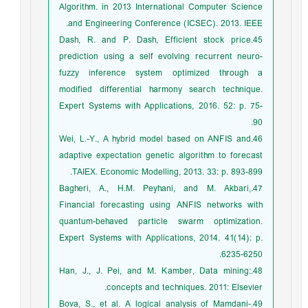
Algorithm. in 2013 International Computer Science
and Engineering Conference (ICSEC). 2013. IEEE.
45.Dash, R. and P. Dash, Efficient stock price
prediction using a self evolving recurrent neuro-
fuzzy inference system optimized through a
modified differential harmony search technique.
Expert Systems with Applications, 2016. 52: p. 75-
90.
46.Wei, L.-Y., A hybrid model based on ANFIS and
adaptive expectation genetic algorithm to forecast
TAIEX. Economic Modelling, 2013. 33: p. 893-899.
47.Bagheri, A., H.M. Peyhani, and M. Akbari,
Financial forecasting using ANFIS networks with
quantum-behaved particle swarm optimization.
Expert Systems with Applications, 2014. 41(14): p.
6235-6250.
48.Han, J., J. Pei, and M. Kamber, Data mining:
concepts and techniques. 2011: Elsevier.
49.Bova, S., et al. A logical analysis of Mamdani-