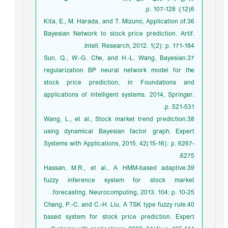
6(12): p. 107-128.
36.Kita, E., M. Harada, and T. Mizuno, Application of
Bayesian Network to stock price prediction. Artif.
Intell. Research, 2012. 1(2): p. 171-184.
37.Sun, Q., W.-G. Che, and H.-L. Wang, Bayesian
regularization BP neural network model for the
stock price prediction, in Foundations and
applications of intelligent systems. 2014, Springer.
p. 521-531.
38.Wang, L., et al., Stock market trend prediction
using dynamical Bayesian factor graph. Expert
Systems with Applications, 2015. 42(15-16): p. 6267-
6275.
39.Hassan, M.R., et al., A HMM-based adaptive
fuzzy inference system for stock market
forecasting. Neurocomputing, 2013. 104: p. 10-25.
40.Chang, P.-C. and C.-H. Liu, A TSK type fuzzy rule
based system for stock price prediction. Expert