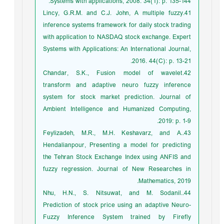
Systems with applications, 2008. 34(1): p. 135-144.
41.Lincy, G.R.M. and C.J. John, A multiple fuzzy
inference systems framework for daily stock trading
with application to NASDAQ stock exchange. Expert
Systems with Applications: An International Journal,
2016. 44(C): p. 13-21.
42.Chandar, S.K., Fusion model of wavelet
transform and adaptive neuro fuzzy inference
system for stock market prediction. Journal of
Ambient Intelligence and Humanized Computing,
2019: p. 1-9.
43.Feylizadeh, M.R., M.H. Keshavarz, and A.
Hendalianpour, Presenting a model for predicting
the Tehran Stock Exchange Index using ANFIS and
fuzzy regression. Journal of New Researches in
Mathematics, 2019.
44.Nhu, H.N., S. Nitsuwat, and M. Sodanil.
Prediction of stock price using an adaptive Neuro-
Fuzzy Inference System trained by Firefly