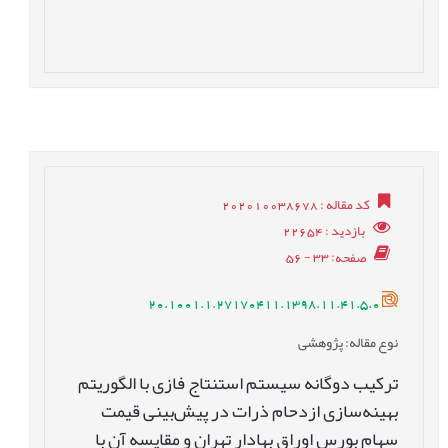
کد مقاله
: 202010038678
بازدید
: 22654
صفحه
: 33 - 56
20.1001.1.27170411.1398.11.41.5.0
نوع مقاله
: پژوهشی
ترکیب دوگانه سیستم استنتاج فازی با الگوریتم
بهینه‌‌سازی ازدحام ذرات در پیش‌بینی قیمت
سهام بورس اوراق بهادار تهران و مقایسه آن با