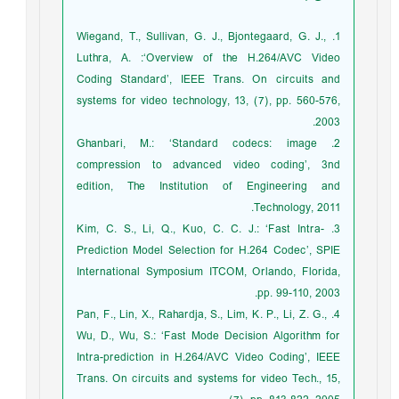
1. Wiegand, T., Sullivan, G. J., Bjontegaard, G. J.,
Luthra, A. :‘Overview of the H.264/AVC Video
Coding Standard’, IEEE Trans. On circuits and
systems for video technology, 13, (7), pp. 560-576,
2003.
2. Ghanbari, M.: ‘Standard codecs: image
compression to advanced video coding’, 3nd
edition, The Institution of Engineering and
Technology, 2011.
3. Kim, C. S., Li, Q., Kuo, C. C. J.: ‘Fast Intra-
Prediction Model Selection for H.264 Codec’, SPIE
International Symposium ITCOM, Orlando, Florida,
pp. 99-110, 2003.
4. Pan, F., Lin, X., Rahardja, S., Lim, K. P., Li, Z. G.,
Wu, D., Wu, S.: ‘Fast Mode Decision Algorithm for
Intra-prediction in H.264/AVC Video Coding’, IEEE
Trans. On circuits and systems for video Tech., 15,