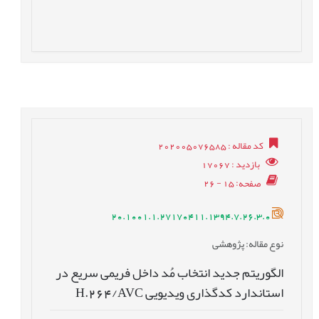
کد مقاله
: 202005076585
بازدید
: 17067
صفحه
: 15 - 26
20.1001.1.27170411.1394.7.26.3.0
نوع مقاله
: پژوهشی
الگوریتم جدید انتخاب مُد داخل فریمی سریع در
استاندارد کدگذاری ویدیویی H.264/AVC