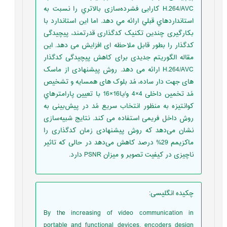
H.264/AVC کارایی فشرده‌سازی بالاتري را نسبت به
استانداردهاي قبلي ارائه مي دهد. اما این استاندارد با
بکارگیری چندین تکنیک کدگذاری قدرتمند، پیچیدگی
کدگذار را بطور قابل ملاحظه ای افزایش می دهد. این
مقاله الگوریتم جدیدی برای کاهش پیچیدگی کدگذار
H.264/AVC ارائه می دهد. روش پیشنهادی از ماسک
های جهت دار ساده، مُد بلوک های همسایه و تشخیص
مُد تخمین داخلی 4×4 و/يا16×16 با تعيين پارامترهاي
كوانتيزه به منظور انتخاب سریع مُد در پیش‌بینی به
روش داخل فریمی استفاده می کند. نتایج شبیه‌سازی
نشان می‌دهد که روش پیشنهادی زمان کدگذاری را
ماکزیمم 29% درصد کاهش می‌دهد در حالی که تاثیر
ناچیزی در کیفیت تصویر و میزان PSNR دارد.
چکیده انگلیسی
:
By the increasing of video communication in
portable and functional devices, encoders design