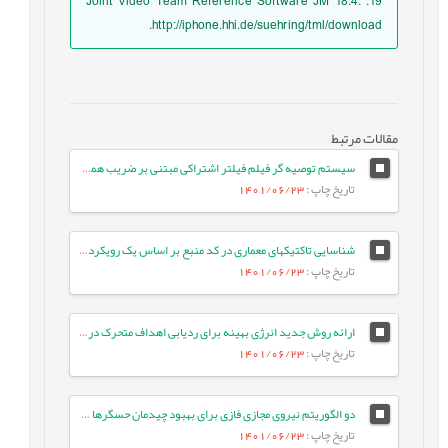
19. Joint Video Team Reference Software JM 18.4:
http://iphone.hhi.de/suehring/tml/download.
مقالات مرتبط
سیستم توصیه گر فیلم فیلتر اشتراکی مبتنی بر ضریب همبستگی بین کاربران و محاسبه میانگین وزنی امتیازات با دقت بالا
تاریخ چاپ
: 1401/06/23
شناسایی تاکتیک‏های معماری در کد منبع بر اساس یک رویکرد معنایی
تاریخ چاپ
: 1401/06/23
ارائه روش جدید انرژی بهینه برای ردیابی اهداف متحرک در شبکه حسگر بی¬سیم با استفاده از الگوریتم جستجوی شکار
تاریخ چاپ
: 1401/06/23
دو الگوریتم نیروی مجازی فازی برای بهبود چیدمان حسگرها در شبکه‌های حسگر بی‌سیم
تاریخ چاپ
: 1401/06/23