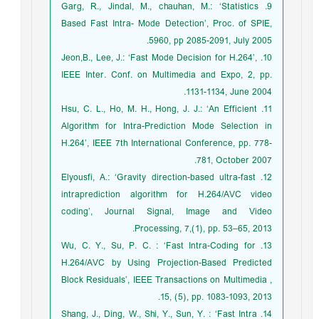
9. Garg, R., Jindal, M., chauhan, M.: ‘Statistics
Based Fast Intra- Mode Detection’, Proc. of SPIE,
5960, pp 2085-2091, July 2005.
10. Jeon,B., Lee, J.: ‘Fast Mode Decision for H.264’,
IEEE Inter. Conf. on Multimedia and Expo, 2, pp.
1131-1134, June 2004.
11. Hsu, C. L., Ho, M. H., Hong, J. J.: ‘An Efficient
Algorithm for Intra-Prediction Mode Selection in
H.264’, IEEE 7th International Conference, pp. 778-
781, October 2007.
12. Elyousfi, A.: ‘Gravity direction-based ultra-fast
intraprediction algorithm for H.264/AVC video
coding’, Journal Signal, Image and Video
Processing, 7,(1), pp. 53–65, 2013.
13. Wu, C. Y., Su, P. C. : ‘Fast Intra-Coding for
H.264/AVC by Using Projection-Based Predicted
Block Residuals’, IEEE Transactions on Multimedia ,
15, (5), pp. 1083-1093, 2013.
14. Shang, J., Ding, W., Shi, Y., Sun, Y. : ‘Fast Intra