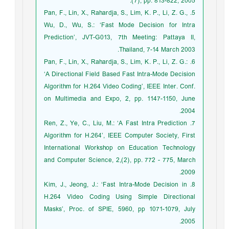
(7), pp. 813-822, 2005.
5. Pan, F., Lin, X., Rahardja, S., Lim, K. P., Li, Z. G.,
Wu, D., Wu, S.: ‘Fast Mode Decision for Intra
Prediction’, JVT-G013, 7th Meeting: Pattaya II,
Thailand, 7-14 March 2003.
6. Pan, F., Lin, X., Rahardja, S., Lim, K. P., Li, Z. G.:
‘A Directional Field Based Fast Intra-Mode Decision
Algorithm for H.264 Video Coding’, IEEE Inter. Conf.
on Multimedia and Expo, 2, pp. 1147-1150, June
2004.
7. Ren, Z., Ye, C., Liu, M.: ‘A Fast Intra Prediction
Algorithm for H.264’, IEEE Computer Society, First
International Workshop on Education Technology
and Computer Science, 2,(2), pp. 772 - 775, March
2009.
8. Kim, J., Jeong, J.: ‘Fast Intra-Mode Decision in
H.264 Video Coding Using Simple Directional
Masks’, Proc. of SPIE, 5960, pp 1071-1079, July
2005.