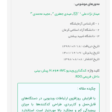
محورهای موضوعی
:
3
2
*
1
مهناز نژادعلی
مهدی جعفری
مجید محمدی
,
,
1
- کارشناس آزمایشگاه
2
- دانشگاه آزاد اسلامی کرمان
3
- دانشگاه شهید بهشتی
تاریخ دریافت : 1399/02/18
تاریخ پذیرش : 1401/12/09
تاریخ انتشار : 1398/08/08
کلید واژه
:
کدگذاری ویدیو
,
H.264/AVC
,
پیش¬بینی
,
داخل¬فریمی
,
RDO
,
چکیده مقاله
:
با افزایش روزافزون ارتباطات ویدیویی در دستگاه‌های
قابل‌حمل و کاربردی، طراحی کدکننده‌ها با میزان
پیچیدگی کم و عملکرد بالا موردنیاز است. استاندارد‌