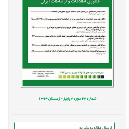
شماره
26
دوره
7
پاییز - زمستان
1394
ارسال مقاله به نشریه