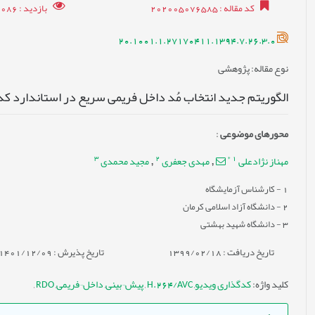
کد مقاله
: 202005076585
بازدید
: 17086
20.1001.1.27170411.1394.7.26.3.0
نوع مقاله
: پژوهشی
الگوریتم جدید انتخاب مُد داخل فریمی سریع در استاندارد کدگذاری و
محورهای موضوعی
:
3
2
*
1
مهناز نژادعلی
مهدی جعفری
مجید محمدی
,
,
1
- کارشناس آزمایشگاه
2
- دانشگاه آزاد اسلامی کرمان
3
- دانشگاه شهید بهشتی
تاریخ دریافت : 1399/02/18
تاریخ پذیرش : 1401/12/09
کلید واژه
:
کدگذاری ویدیو
,
H.264/AVC
,
پیش¬بینی
,
داخل¬فریمی
,
RDO
,