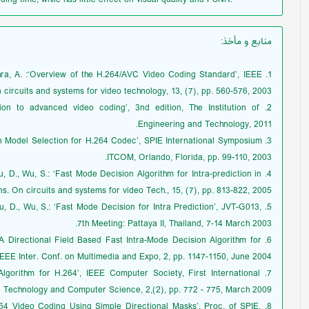
منابع و مأخذ
:
 Luthra, A. :‘Overview of the H.264/AVC Video Coding Standard’, IEEE
 circuits and systems for video technology, 13, (7), pp. 560-576, 2003.
ion to advanced video coding’, 3nd edition, The Institution of
Engineering and Technology, 2011.
iction Model Selection for H.264 Codec’, SPIE International Symposium
ITCOM, Orlando, Florida, pp. 99-110, 2003.
, Wu, D., Wu, S.: ‘Fast Mode Decision Algorithm for Intra-prediction in
. On circuits and systems for video Tech., 15, (7), pp. 813-822, 2005.
., Wu, D., Wu, S.: ‘Fast Mode Decision for Intra Prediction’, JVT-G013,
7th Meeting: Pattaya II, Thailand, 7-14 March 2003.
G.: ‘A Directional Field Based Fast Intra-Mode Decision Algorithm for
EEE Inter. Conf. on Multimedia and Expo, 2, pp. 1147-1150, June 2004.
n Algorithm for H.264’, IEEE Computer Society, First International
Technology and Computer Science, 2,(2), pp. 772 - 775, March 2009.
H.264 Video Coding Using Simple Directional Masks’, Proc. of SPIE,