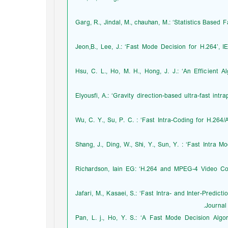
9. Garg, R., Jindal, M., chauhan, M.: ‘Statistics Base
10. Jeon,B., Lee, J.: ‘Fast Mode Decision for H.264’
11. Hsu, C. L., Ho, M. H., Hong, J. J.: ‘An Efficient
12. Elyousfi, A.: ‘Gravity direction-based ultra-fast i
13. Wu, C. Y., Su, P. C. : ‘Fast Intra-Coding for H.
14. Shang, J., Ding, W., Shi, Y., Sun, Y. : ‘Fast Int
15. Richardson, Iain EG: ‘H.264 and MPEG-4 Video 
16. Jafari, M., Kasaei, S.: ‘Fast Intra- and Inter-Pre
Journal
17. Pan, L. j., Ho, Y. S.: ‘A Fast Mode Decision Al