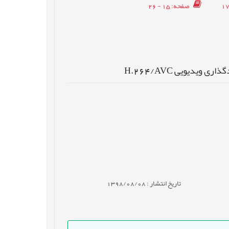
صفحه
: 15 - 26
یدیویی H.264/AVC
تاریخ انتشار : 1398/08/08