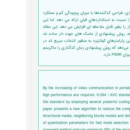
دی، طراحی کدکننده‌ها با میزان پیچیدگی کم و عملکرد
رایی فشرده‌سازی بالاتري را نسبت به استانداردهاي قبلي ارائه مي دهد. اما این
 را بطور قابل ملاحظه ای افزایش می دهد. این مقاله
کاهش پیچیدگی کدگذار H.264/AVC ارائه می دهد. روش پیشنهادی از ماسک های جهت دار ساده، مُد
یه و تشخیص مُد تخمین داخلی 4×4 و/يا16×16 با تعيين پارامترهاي كوانتيزه به منظور انتخاب سریع مُد در
 می‌دهد که روش پیشنهادی زمان کدگذاری را ماکزیمم
By the increasing of video communication in portab
high performance are required. H.264 / AVC standar
this standard by employing several powerful coding
paper presents a new algorithm to reduce the com
directional masks, neighboring blocks modes and det
of quantization parameters for fast mode selection 
proposed method reduces maximum 29% of the encoding