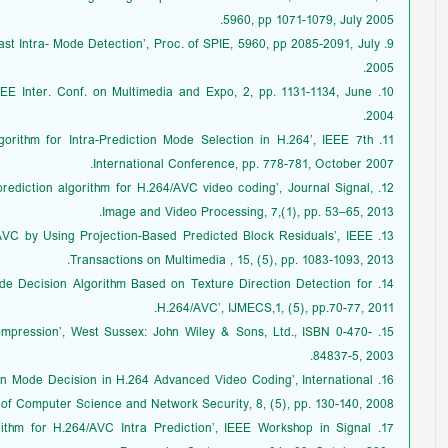
5960, pp 1071-1079, July 2005.
d Fast Intra- Mode Detection’, Proc. of SPIE, 5960, pp 2085-2091, July
2005.
, IEEE Inter. Conf. on Multimedia and Expo, 2, pp. 1131-1134, June
2004.
 Algorithm for Intra-Prediction Mode Selection in H.264’, IEEE 7th
International Conference, pp. 778-781, October 2007.
ntraprediction algorithm for H.264/AVC video coding’, Journal Signal,
Image and Video Processing, 7,(1), pp. 53–65, 2013.
264/AVC by Using Projection-Based Predicted Block Residuals’, IEEE
Transactions on Multimedia , 15, (5), pp. 1083-1093, 2013.
ra Mode Decision Algorithm Based on Texture Direction Detection for
H.264/AVC’, IJMECS,1, (5), pp.70-77, 2011.
Compression’, West Sussex: John Wiley & Sons, Ltd., ISBN 0-470-
84837-5, 2003.
diction Mode Decision in H.264 Advanced Video Coding’, International
 of Computer Science and Network Security, 8, (5), pp. 130-140, 2008.
gorithm for H.264/AVC Intra Prediction’, IEEE Workshop in Signal