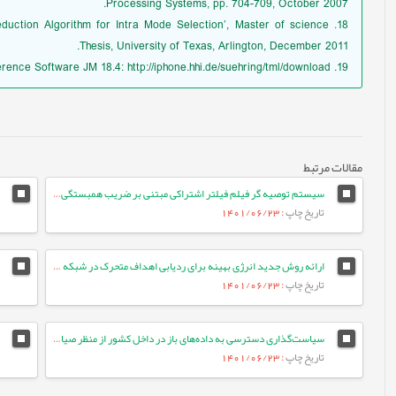
Processing Systems, pp. 704-709, October 2007.
 Reduction Algorithm for Intra Mode Selection’, Master of science
Thesis, University of Texas, Arlington, December 2011.
19. Joint Video Team Reference Software JM 18.4: http://iphone.hhi.de/suehring/tml/download.
مقالات مرتبط
سیستم توصیه گر فیلم فیلتر اشتراکی مبتنی بر ضریب همبستگی بین کاربران و محاسبه میانگین وزنی امتیازات با دقت بالا
تاریخ چاپ
: 1401/06/23
ارائه روش جدید انرژی بهینه برای ردیابی اهداف متحرک در شبکه حسگر بی¬سیم با استفاده از الگوریتم جستجوی شکار
تاریخ چاپ
: 1401/06/23
سیاست‌گذاری دسترسی به داده‌های باز در داخل کشور از منظر صیانت از حریم خصوصی و مالکیت داده‌های شخصی
تاریخ چاپ
: 1401/06/23