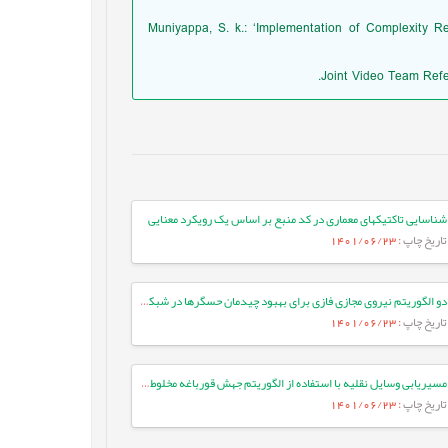
18. Muniyappa, S. k.: ‘Implementation of Complexity
شناسایی تاکتیک‏های معماری در کد منبع بر اساس یک رویکرد معنایی
تاریخ چاپ
: 1401/06/23
دو الگوریتم نیروی مجازی فازی برای بهبود چیدمان حسگرها در شبکه‌های حسگر بی‌سیم
تاریخ چاپ
: 1401/06/23
مسیریابی وسایل نقلیه با استفاده از الگوریتم جهش قورباغه مخلوط شده فرد محور
تاریخ چاپ
: 1401/06/23