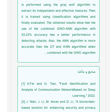
is performed using the gray wolf algorithm to
extract its independent and effective features. Then
it is trained using classification algorithms and
finally evaluated. The obtained results show that the
use of the combined GWO-ANN algorithm with
93.22% accuracy has a better performance in
detecting attacks. Also, the ANN algorithm is more
accurate than the DT and KNN algorithms when
combined with the GWO algorithm. ,
منابع و مأخذ
:
‎[1]‎ X.Fei and G. Tian, "Fault Identification and
‎Analysis of Communication NetworkBased ‎on Deep
Learning," 2022.‎
‎[2]‎ J. Wan, J. Li, M. Imran and D. Li, "A ‎blockchain-
based solution for enhancing ‎security and privacy