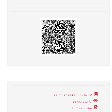
کد مقاله
: 1403013146422
بازدید
: 6688
صفحه
: 218 - 228