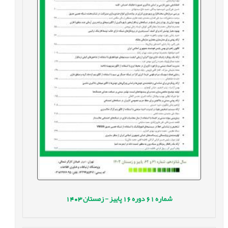
شماره
61
دوره
16
پاییز - زمستان
1403