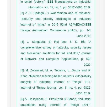
in smart factory," IEEE ‎Transactions on Industrial
Informatics, vol. ‎‎15, no. 6, pp. 3652-3660, 2019.‎
‎[3]‎ A. R. Sadeghi, C. Wachsmann and M. ‎Waidner,
"Security and privacy challenges in ‎industrial
internet of thing," In 2015 52nd ‎ACM/EDAC/IEEE
Design Automation ‎Conference (DAC), pp. 1-6,
June 2015.‎
‎[4]‎ J. Sengupta, S. Ruj and S. D. Bit, "A
‎comprehensive survey on attacks, security ‎issues
and blockchain solutions for IoT and ‎IIoT," Journal
of Network and Computer ‎Applications, p. 149,
2020.‎
‎[5]‎ M. Zolanvari, M. A. Teixeira, L. Gupta and ‎K.
Khan, "Machine learning-based network ‎vulnerability
analysis of industrial Internet of ‎Things," IEEE
Internet of Things Journal, vol. ‎‎6, no. 4, pp. 6822-
6834, 2019.‎
‎[6]‎ A. Deshpande, P. Pitale and S. Sanap, ‎‎"Industrial
automation using Internet of ‎Things (IOT),"