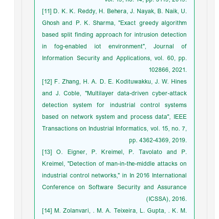
‎[11]‎ D. K. K. Reddy, H. Behera, J. Nayak, B. ‎Naik, U.
Ghosh and P. K. Sharma, "Exact ‎greedy algorithm
based split finding approach ‎for intrusion detection
in fog-enabled iot ‎environment", Journal of
Information Security ‎and Applications, vol. 60, pp.
102866, 2021.‎
‎[12]‎ F. Zhang, H. A. D. E. Kodituwakku, J. ‎W. Hines
and J. Coble, "Multilayer data-‎driven cyber-attack
detection system for ‎industrial control systems
based on network ‎system and process data", IEEE
Transactions ‎on Industrial Informatics, vol. 15, no. 7,
pp. ‎‎4362-4369, 2019.‎
‎[13]‎ O. Eigner, P. Kreimel, P. Tavolato and P.
‎Kreimel, "Detection of man-in-the-middle ‎attacks on
industrial control networks," in In ‎‎2016 International
Conference on Software ‎Security and Assurance
(ICSSA), 2016.‎
‎[14]‎ M. Zolanvari, . M. A. Teixeira, L. Gupta, . ‎K. M.