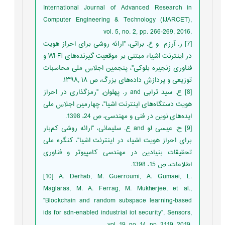
International Journal of ‎Advanced Research in
Computer Engineering ‎& Technology (IJARCET),
vol. 5, no. 2, pp. ‎‎266-269, 2016.‎
‏[7]‏ ر. آرزم‎ ‎‏ و ع. براتی، "ارائه روشی برای احراز هویت
در اینترنت اشیاء مبتنی بر ‏موقعیت گیرنده‌های‎ Wi-Fi ‎و
فناوری زنجیره بلوکی‎"‎، پنجمین اجلاس ملی ‏محاسبات
توزیعی و پردازش داده‌های بزرگ، ص ۱۸‏‎, ‎‏۱۳۹۸‏‎.‎
‏[8]‏ ع. سید ترابی‎ and ‎ر. پهلوان, "رمزگذاری در احراز
هویت دستگاه‌های اینترنت ‏اشیا‎"‎، چهارمین اجلاس ملی
ایده‌های نوین در فنی و مهندسی، ص 24، 1398.‏
‏[9]‏ ح. عیسی لو‎ and ‎ع. سلیمانی، "ارائه روشی کم‌بار
برای احراز هویت اشیاء در ‏اینترنت اشیا‎"‎، کنگره ملی
تحقیقات بنیادین در مهندسی کامپیوتر و فناوری
‏اطلاعات، ص 15، 1398.‏
‎[10]‎ A. Derhab, M. Guerroumi, A. Gumaei, L.
‎Maglaras, M. A. Ferrag, M. Mukherjee, et al.,
‎‎"Blockchain and random subspace learning-‎based
ids for sdn-enabled industrial iot ‎security", Sensors,
vol. 19, no. 14, pp. 3119, ‎‎2019.‎