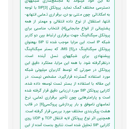
که این خود می­تواند به مجتمع‌سازی شبکه­های
دسترسی مختلف کمک نماید. پروتکل SIP[3] با توجه
به امکاناتی چون متنی بودن، برقراری تماس انتها­به­
انتها، استقلال از نوع داده انتقالی و مهمتر از همه
پشتیبانی از انواع جابجایی[4]، انتخاب مناسبی برای
پروتکل سیگنالینگ جهت برقراری ارتباط بین دو کاربر
شبکه IP است. این مزایا موجب شده تا SIP به­عنوان
پروتکل سیگنالینگ درIMS [5]، که بستر سیگنالینگ
پیشنهادی برای شبکه­های نسل آینده است،
درنظرگرفته شود. با همه این مزایا، عملکرد دقیق این
پروتکل در صورتی که توسط کاربران میلیونی شبکه
مورد استفاده گسترده قرارگیرد، مشخص نیست. در
این مقاله با استفاده از بستر تست توسعه داده شده،
کارایی پروتکل SIP مورد ارزیابی دقیق قرار گرفته شده
است و پارامترهایی چون تأخیر برقراری تماس، نرخ
تماس­های ناموفق و بار پردازشی پروکسی[6] در قالب
هشت پیکربندی مختلف مورد بررسی قرار گرفته است.
همچنین اثر نوع پروتکل لایه انتقال TCP و UDP روی
کارایی SIP تحلیل شده است. نتایج بدست آمده از این