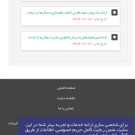
ارائه یک روش خودنظارتی کشف ناهنجاری حسگرها در سامانه‌های کنترل صنعتی مبتنی بر یادگیری عمیق گروه‌محور
تاریخ چاپ
: 1404/12/07
شناسایی معیارهای پذیرش فناوری زنجیره بلوکی و ارائه مدل ترکیبی پذیرش فناوری TAM و TOE با استفاده از روش خوشه¬بندی K-means
تاریخ چاپ
: 1404/12/07
صفحه اصلی
نقشه سایت
تماس با ما
حقوق این وب‌سایت متعلق به سامانه مدیریت نشریات
برای شخصی سازی ارائه خدمات و تجربه بهتر شما در این
سایت، ضمن رعایت کامل حریم خصوصی، اطلاعات از طریق
رایمگ است.
کوکی ذخیره می شوند