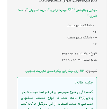
محورهای موضوعی
:
فناوری اطلاعات و ارتباطات
3
2
*
1
مجتبی جهانبخش
وحید ازهری
مریم همایونی
احمد
,
,
,
4
اکبری
1
- دانشگاه علم و صنعت
-
2
3
- دانشگاه علم وصنعت
-
4
تاریخ دریافت : 1392/03/26
تاریخ انتشار : 1398/08/17
کلید واژه
:
SIP
,
ارزیابی کارایی
,
پیکره بندی
,
مدیریت جابجایی
,
چکیده مقاله
:
گستردگی و تنوع سرویس­های فراهم شده توسط شبکه­
های IP[2] باعث شده تا انواع مختلف شبکه­های
دسترسی به سمت استفاده از این پروتکل حرکت کنند