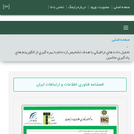
[en]
صفحه اصلی
|
عضویت/ ورود
|
درباره رایمگ
|
تماس با ما
|
صفحه اصلی
تحليل داده هاي ترافيکي با هدف تشخيص ازدحام با بهره گيري از الگوريتم هاي
يادگيري ماشين
فصلنامه فناوری اطلاعات و ارتباطات ایران