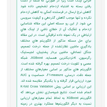
خرابي لينک است زيرا در صورتي که منشا از دست
رفتن بسته به اشتباه ازدحام تشخيص داده شود
کاهش نرخ ارسال در فرستنده کمکي به کاهش ازدحام
نکرده و تنها موجب کاهش گذردهي و کيفيت سرويس
مي شود. از اين رو مسئله اصلي اين مقاله شناسايي
ازدحام و تفکیک آن از خطاي ناشي از لينک ­هاي
ارتباطي در يک نمونه داده ترافيکي است. در اين مقاله
براي حل مسئله مذکور از الگوريتم ­هاي مختلف
يادگيري ماشين نظارت­شده از جمله درخت تصميم،
جنگل تصادفي، ماشين بردار پشتيبان، لجيستيک
رگرسيون، K-نزديکترين همسايه، XGBoost، شبکه
عصبي و تقويت درخت تصميم بهره گرفته شده است.
الگوريتم­ هاي مذکور بر اساس معيارهاي مختلف از
جمله دقت، درستی، F1-measure، حساسیت و AUC
مورد ارزيابي قرار گرفته و با يکديگر مقايسه شده ­اند.
اين ارزيابي بر اساس روش K-fold Cross Validation
انجام شده است. نتایج شبیه‌سازی نشان‌ می‌دهد که
الگوریتم XGBoost به لحاظ تمام معیارهای ارزیابی
نسبت به دیگر الگوریتم‌ها عملکرد بهتری در زمینه