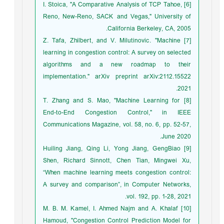
[6] I. Stoica, "A Comparative Analysis of TCP Tahoe,
Reno, New-Reno, SACK and Vegas," University of
California Berkeley, CA, 2005.
[7] Z. Tafa, Zhilbert, and V. Milutinovic. "Machine
learning in congestion control: A survey on selected
algorithms and a new roadmap to their
implementation." arXiv preprint arXiv:2112.15522
2021.
[8] T. Zhang and S. Mao, "Machine Learning for
End-to-End Congestion Control," in IEEE
Communications Magazine, vol. 58, no. 6, pp. 52-57,
June 2020.
[9] Huiling Jiang, Qing Li, Yong Jiang, GengBiao
Shen, Richard Sinnott, Chen Tian, Mingwei Xu,
“When machine learning meets congestion control:
A survey and comparison”, in Computer Networks,
vol. 192, pp. 1-28, 2021.
[10] M. B. M. Kamel, I. Ahmed Najm and A. Khalaf
Hamoud, "Congestion Control Prediction Model for