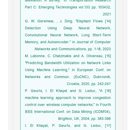
alleviation: A survey." in Transportation Research
Part C: Emerging Technologies vol.133 pp. 103432,
2021.
[14] G. W. Geremew, , J. Ding. "Elephant Flows
Detection Using Deep Neural Network,
Convolutional Neural Network, Long Short‐Term
Memory, and Autoencoder." in Journal of Computer
Networks and Communications, pp. 1-18, 2023.
[15] M. Labonne, C. Chatzinakis and A. Olivereau,
"Predicting Bandwidth Utilization on Network Links
Using Machine Learning," in European Conf. on
Networks and Commun. (EuCNC), Dubrovnik,
Croatia, 2020, pp. 242-247.
[16] P. Geurts, I. El Khayat and G. Leduc, "A
machine learning approach to improve congestion
control over wireless computer networks," in Fourth
IEEE International Conf. on Data Mining (ICDM'04),
Brighton, UK, 2004, pp. 383-386.
[17] I. El Khayat, P. Geurts, and G. Leduc,