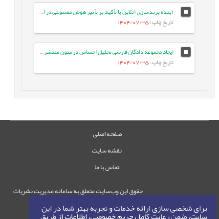
آینده برندسازی آنلاین با تأکید بر تأثیر هوش مصنوعی در افق 2025
تاریخ چاپ
: 1404/07/25
ایجاد مجموعه دادگان فارسی تحلیل احساس در متون منتشرشده در شبکه¬های اجتماعی
تاریخ چاپ
: 1404/07/25
صفحه اصلی
نقشه سایت
تماس با ما
حقوق این وب‌سایت متعلق به سامانه مدیریت نشریات
رایمگ است.
برای شخصی سازی ارائه خدمات و تجربه بهتر شما در این
حق نشر
1405-1396
سایت، ضمن رعایت کامل حریم خصوصی، اطلاعات از طریق
©