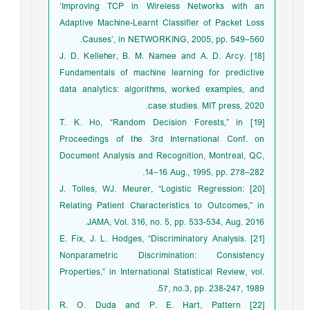
‘Improving TCP in Wireless Networks with an
Adaptive Machine-Learnt Classifier of Packet Loss
Causes’, in NETWORKING, 2005, pp. 549–560.
[18] J. D. Kelleher, B. M. Namee and A. D. Arcy.
Fundamentals of machine learning for predictive
data analytics: algorithms, worked examples, and
case studies. MIT press, 2020.
[19] T. K. Ho, “Random Decision Forests,” in
Proceedings of the 3rd International Conf. on
Document Analysis and Recognition, Montreal, QC,
14–16 Aug., 1995, pp. 278–282.
[20] J. Tolles, WJ. Meurer, “Logistic Regression:
Relating Patient Characteristics to Outcomes,” in
JAMA, Vol. 316, no. 5, pp. 533-534, Aug. 2016.
[21] E. Fix, J. L. Hodges, “Discriminatory Analysis.
Nonparametric Discrimination: Consistency
Properties,” in International Statistical Review, vol.
57, no.3, pp. 238-247, 1989.
[22] R. O. Duda and P. E. Hart, Pattern