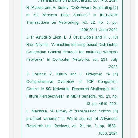
Transactions on Broadcasting, pp. 1-13, 2024.
[2] R. Prasad and A. Sunny, "QoS-Aware Scheduling
in 5G Wireless Base Stations," in IEEE/ACM
Transactions on Networking, vol. 32, no. 3, pp.
1999-2011, June 2024.
[3] J. P. Astudillo León, L. J. Cruz Llopis and F. J.
Rico-Novella, “A machine learning based Distributed
Congestion Control Protocol for multi-hop wireless
networks,” in Computer Networks, vol. 231, July
2023.
[4] J. Lorincz, Z. Klarin and J. Ožegovic, “A
Comprehensive Overview of TCP Congestion
Control in 5G Networks: Research Challenges and
Future Perspectives,” in MDPI Sensors, vol. 21, no.
13, pp. 4510, 2021.
[5] L. Machora. "A survey of transmission control
protocol variants," in World Journal of Advanced
Research and Reviews, vol. 21, no. 3, pp. 1828–
1853, 2024.