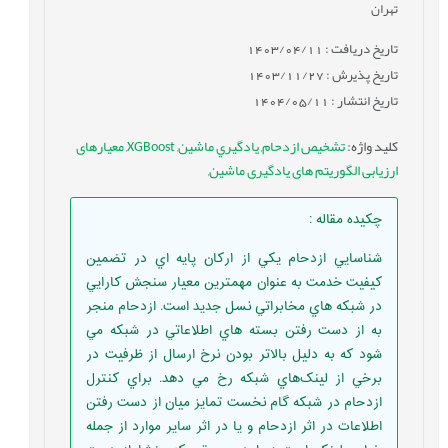
تهران
تاریخ دریافت : 1403/04/11
تاریخ پذیرش : 1403/11/27
تاریخ انتشار : 1404/05/11
کلید واژه
:
تشخیص ازدحام
,
يادگيري ماشين
,
XGBoost
,
معیارهای
ارزیابی الگوریتم های یادگیری ماشین
,
چکیده مقاله
:
شناسايي ازدحام يکي از ارکان پايه­ اي در تضمين
کيفيت خدمت به عنوان مهم­ترين معيار سنجش کارايي
در شبکه ­هاي مخابراتي نسل جديد است. ازدحام منجر
به از دست رفتن بسته­ هاي اطلاعاتي در شبکه مي
شود که به دليل بالاتر بودن نرخ ارسال از ظرفيت در
برخي از لينک‌هاي شبکه رخ مي دهد. براي کنترل
ازدحام در شبکه گام نخست تمايز ميان از دست رفتن
اطلاعات در اثر ازدحام و يا در اثر ساير موارد از جمله