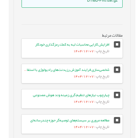
DT/BD-Fifo.dat.gz
مقالات مرتبط
افزايش كارايى محاسبات لبه به كمك رمزگذارى خودكار
تاریخ چاپ
: 1404/12/07
شخصی‌سازی فرایند آموزش رزیدنت‌های رادیولوژی با استفاده از یادگیری عمیق و استخراج تعاملی مدل خطاهای تشخیصی آنان
تاریخ چاپ
: 1404/12/07
چهارچوب نیازهای تنظیم گری زمینه وند هوش مصنوعی
تاریخ چاپ
: 1404/12/07
مطالعه مروری بر سیستم‌های توصیه‌گر حوزه چندرسانه‌ای
تاریخ چاپ
: 1404/12/07