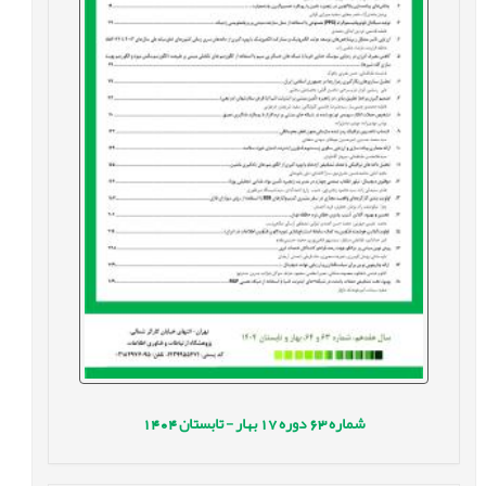
شماره
63
دوره
17
بهار - تابستان
1404