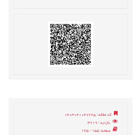
کد مقاله
: 1403041047225
بازدید
: 3719
صفحه
: 155 - 165