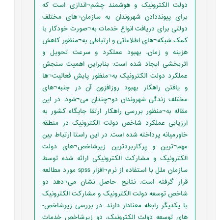
دولت الکترونیک و هوشمند چشم¬اندازی است که
برای پیونددادن شهروندان به سازمان¬های مختلف
دولتی برای دریافت انواع خدمات به¬صورت خودکار با
کمک شبکه¬های اطلاعاتی و ارتباطی به¬منظور کاهش
هزینه و زمان، بهبود عملکرد و سرعت تحویل و
اثربخشی ایجاد شده است. بنابراین اهمیت سنجش
عملکرد دولت الکترونیک به¬منظور پایش فعالیت¬ها
و یافتن راهکار بهبود روزافزون آن در جنبه¬های
مختلف زندگی شهروندان دو¬چندان می¬شود. در این
مقاله به¬منظور بررسی راهکار ارتقا جایگاه کشور به
ارزیابی عملکرد شاخص دولت الکترونیک در منطقه
خاورمیانه پرداخته شده است. در این راستا ارتباط بین
مهم¬ترین و پرکاربردترین زیرشاخص¬های دولت
الکترونیک و مشارکت الکترونیکی ارائه شده توسط
سازمان ملل با استفاده از نرم¬افزار spss مورد مطالعه
قرار گرفته است. نتایج حاصل نشان می¬دهد دو
شاخص توسعه دولت الکترونیک و مشارکت الکترونیک
با یکدیگر رابطه معنادار دارند. در بررسی زیرشاخص-
های توسعه دولت الکترونیک، دو زیرشاخص خدمات