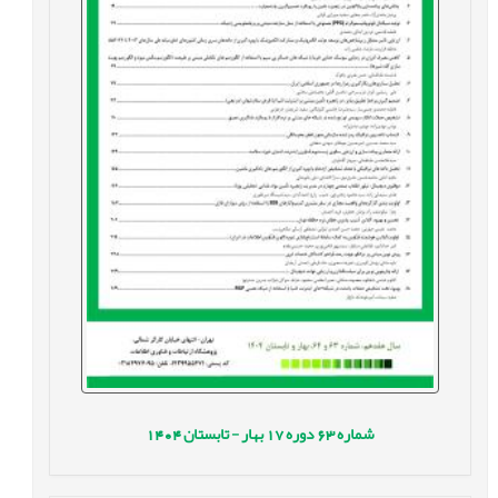
شماره
63
دوره
17
بهار - تابستان
1404