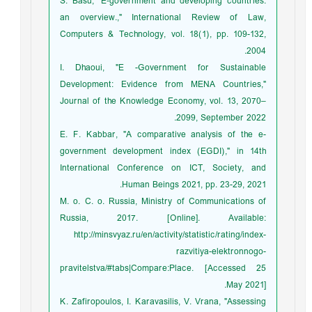
S. Basu, "E‐government and developing countries:
an overview.," International Review of Law,
Computers & Technology, vol. 18(1), pp. 109-132,
2004.
I. Dhaoui, "E -Government for Sustainable
Development: Evidence from MENA Countries,"
Journal of the Knowledge Economy, vol. 13, 2070–
2099, September 2022.
E. F. Kabbar, "A comparative analysis of the e-
government development index (EGDI)," in 14th
International Conference on ICT, Society, and
Human Beings 2021, pp. 23-29, 2021.
M. o. C. o. Russia, Ministry of Communications of
Russia, 2017. [Online]. Available:
http://minsvyaz.ru/en/activity/statistic/rating/index-
razvitiya-elektronnogo-
pravitelstva/#tabs|Compare:Place. [Accessed 25
May 2021].
K. Zafiropoulos, I. Karavasilis, V. Vrana, "Assessing