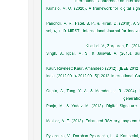
International Conference on Interdis
Kumalo, M. O. (2020). A framework for digital sign
Pancholi, V. R., Patel, B. P., & Hiran, D. (2018). 
vol, 4, 7-10. IJIRST –International Journal for Inn
Khashei, V., Zargaran, F., (20
Singh, S., Iqbal, M. S., & Jaiswal, A. (2015). S
Kaur, Ravneet; Kaur, Amandeep (2012). [IEEE 2012 
India (2012.09.14-2012.09.15)] 2012 International C
Gupta, A., Tung, Y. A., & Marsden, J. R. (2004). 
generatio
Pooja, M., & Yadav, M. (2018). Digital Signature.
Mezher, A. E. (2018). Enhanced RSA cryptosystem bas
Pysarenko, V., Dorohan-Pysarenko, L., & Kantsedal,