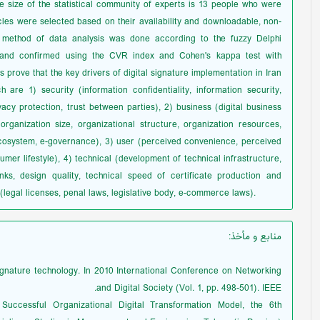
ple size of the statistical community of experts is 13 people who were
cles were selected based on their availability and downloadable, non-
e method of data analysis was done according to the fuzzy Delphi
ed and confirmed using the CVR index and Cohen's kappa test with
ts prove that the key drivers of digital signature implementation in Iran
re 1) security (information confidentiality, information security,
acy protection, trust between parties), 2) business (digital business
ganization size, organizational structure, organization resources,
ecosystem, e-governance), 3) user (perceived convenience, perceived
mer lifestyle), 4) technical (development of technical infrastructure,
nks, design quality, technical speed of certificate production and
 (legal licenses, penal laws, legislative body, e-commerce laws).
منابع و مأخذ
:
 signature technology. In 2010 International Conference on Networking
and Digital Society (Vol. 1, pp. 498-501). IEEE.
uccessful Organizational Digital Transformation Model, the 6th