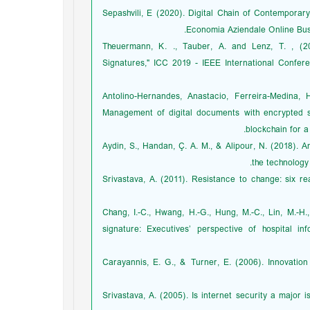
Sepashvili, E (2020). Digital Chain of Contempor
Economia Aziendale Online Bus
Theuermann, K. ., Tauber, A. and Lenz, T. , (20
Signatures," ICC 2019 - IEEE International Confer
Antolino-Hernandes, Anastacio, Ferreira-Medina, 
Management of digital documents with encrypted si
blockchain for 
Aydin, S., Handan, Ç. A. M., & Alipour, N. (2018). An
the technology
Srivastava, A. (2011). Resistance to change: six 
Chang, I.-C., Hwang, H.-G., Hung, M.-C., Lin, M.-H.
signature: Executives’ perspective of hospital i
Carayannis, E. G., & Turner, E. (2006). Innovatio
Srivastava, A. (2005). Is internet security a major 