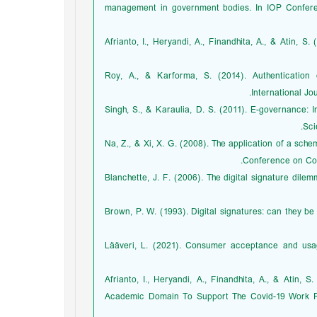
management in government bodies. In IOP Conferen
Afrianto, I., Heryandi, A., Finandhita, A., & Atin, 
Roy, A., & Karforma, S. (2014). Authentication 
International Jo
Singh, S., & Karaulia, D. S. (2011). E-governance: 
Sci
Na, Z., & Xi, X. G. (2008). The application of a sche
Conference on Com
Blanchette, J. F. (2006). The digital signature dile
Brown, P. W. (1993). Digital signatures: can they b
Lääveri, L. (2021). Consumer acceptance and usage
Afrianto, I., Heryandi, A., Finandhita, A., & Atin,
Academic Domain To Support The Covid-19 Work Fr