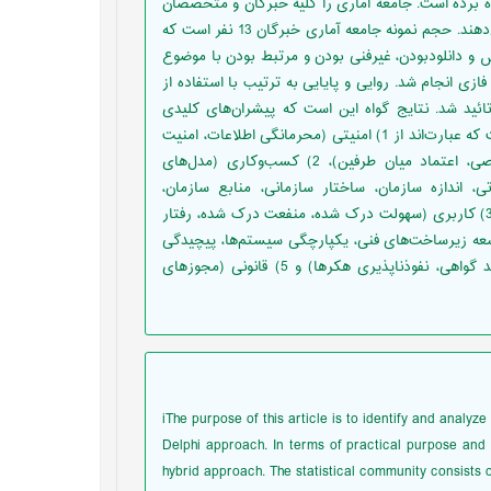
ره برده است. جامعه آماری را کلیه خبرگان و متخصصان
حوزه فناوری اطلاعات و امضای دیجیتال و مقالات این حوزه تشکیل می‌دهند. حجم نمونه جامعه آماری خبرگان 13 نفر است که
 و دانلودبودن، غیرفنی بودن و مرتبط بودن با موضوع
فی فازی انجام شد. روایی و پایایی به ترتیب با استفاده از
ای کوهن با ضریب 83/0 و 93/0 محاسبه و تائید شد. نتایج گواه این است که پیشران‌های کلیدی
پیاده‌سازی امضای دیجیتال در ایران شامل 5 بعد اصلی و 30 مفهوم است که عبارت‌اند از 1) امنیتی (محرمانگی اطلاعات، امنیت
اطلاعات، احراز هویت فرستنده، احراز هویت سند، حفظ حریم خصوصی، اعتماد میان طرفین)، 2) کسب‌وکاری (مدل‌های
، اندازه سازمان، ساختار سازمانی، منابع سازمان،
فرهنگ‌سازمانی، مدیران ارشد، اکوسیستم رقابت، حکمرانی الکترونیک)، 3) کاربری (سهولت درک شده، منفعت درک شده، رفتار
صرف‌کننده، سبک زندگی مصرف‌کننده)، 4) فنی (توسعه زیرساخت‌های فنی، یکپارچگی سیستم‌ها، پیچیدگی
سیستمی، باک‌های سیستمی، کیفیت طراحی، سرعت فنی تولید و تائید گواهی، نفوذناپذیری هکرها) و 5) قانونی (مجوزهای
iThe purpose of this article is to identify and analyze
Delphi approach. In terms of practical purpose and 
hybrid approach. The statistical community consists of