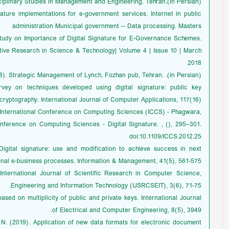
ciplinary Studies in Management and Engineering. Tehran.(in Persian).
ature implementations for e-government services. Internet in public
administration Municipal government -- Data processing. Masters
A Study on Importance of Digital Signature for E-Governance Schemes.
ovative Research in Science & Technology| Volume 4 | Issue 10 | March
2018
18). Strategic Management of Lynch, Fozhan pub, Tehran. .(in Persian).
urvey on techniques developed using digital signature: public key
cryptography. International Journal of Computer Applications, 117(16).
International Conference on Computing Sciences (ICCS) - Phagwara,
onference on Computing Sciences - Digital Signature. , (), 295–301.
doi:10.1109/ICCS.2012.25
Digital signature: use and modification to achieve success in next
nal e-business processes. Information & Management, 41(5), 561-575.
 International Journal of Scientific Research in Computer Science,
Engineering and Information Technology (IJSRCSEIT), 3(6), 71-75.
ed on multiplicity of public and private keys. International Journal
of Electrical and Computer Engineering, 8(5), 3949.
 N. (2019). Application of new data formats for electronic document