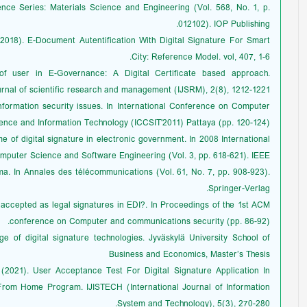
ce Series: Materials Science and Engineering (Vol. 568, No. 1, p.
012102). IOP Publishing.
S. (2018). E-Document Autentification With Digital Signature For Smart
City: Reference Model. vol, 407, 1-6.
of user in E-Governance: A Digital Certificate based approach.
urnal of scientific research and management (IJSRM), 2(8), 1212-1221.
Information security issues. In International Conference on Computer
ence and Information Technology (ICCSIT'2011) Pattaya (pp. 120-124).
me of digital signature in electronic government. In 2008 International
puter Science and Software Engineering (Vol. 3, pp. 618-621). IEEE.
mma. In Annales des télécommunications (Vol. 61, No. 7, pp. 908-923).
Springer-Verlag.
e accepted as legal signatures in EDI?. In Proceedings of the 1st ACM
conference on Computer and communications security (pp. 86-92).
 of digital signature technologies. Jyväskylä University School of
Business and Economics, Master’s Thesis
 S. (2021). User Acceptance Test For Digital Signature Application In
om Home Program. IJISTECH (International Journal of Information
System and Technology), 5(3), 270-280.