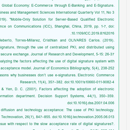
ary Global Economy: E-Commerce through E-Banking and E-Signature.
iness and Management Sciences International Quarterly Vol 11, No 3.
19). "Mobile-Only Solution for Server-Based Qualified Electronic
ence on Communications (ICC), Shanghai, China, 2019, pp. 1-7, doi:
10.1109/ICC.2019.8762076.
Heberto, Torres-Millarez, Cristhian and OLIVARES Carlos. (2019).
gnature, through the use of centralized PKI, and distributed using
a secure exchange. Journal of Research and Development, 5-15: 26-37.
alyzing the factors affecting the use of digital signature system with
 acceptance model. Journal of Economics Bibliography, 5(4), 238-252.
reasons why businesses don’t use e-signatures. Electronic Commerce
Research, 11(4), 357–382. doi:10.1007/s10660-011-9082-4
, & Yen, D. C. (2007). Factors affecting the adoption of electronic
nformation department. Decision Support Systems, 44(1), 350–359.
doi:10.1016/j.dss.2007.04.006
n diffusion and technology acceptance: The case of PKI technology.
Technovation, 26(7), 847–855. doi:10.1016/j.technovation.2005.06.013
issue with respect to the slow acceptance rate of digital signatures?.