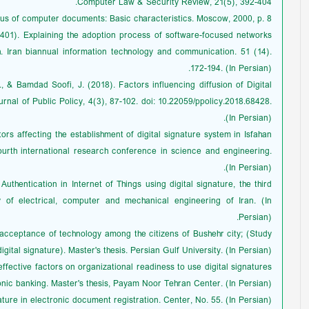
Computer Law & Security Review, 21(5), 392-404.
tus of computer documents: Basic characteristics. Moscow, 2000, p. 8
1401). Explaining the adoption process of software-focused networks
 Iran biannual information technology and communication. 51 (14).
172-194. (In Persian).
, & Bamdad Soofi, J. (2018). Factors influencing diffusion of Digital
urnal of Public Policy, 4(3), 87-102. doi: 10.22059/ppolicy.2018.68428.
(In Persian).
ors affecting the establishment of digital signature system in Isfahan
ourth international research conference in science and engineering.
(In Persian).
Authentication in Internet of Things using digital signature, the third
 of electrical, computer and mechanical engineering of Iran. (In
Persian).
he acceptance of technology among the citizens of Bushehr city; (Study
digital signature). Master's thesis. Persian Gulf University. (In Persian).
ffective factors on organizational readiness to use digital signatures
onic banking. Master's thesis, Payam Noor Tehran Center. (In Persian).
ature in electronic document registration. Center, No. 55. (In Persian).