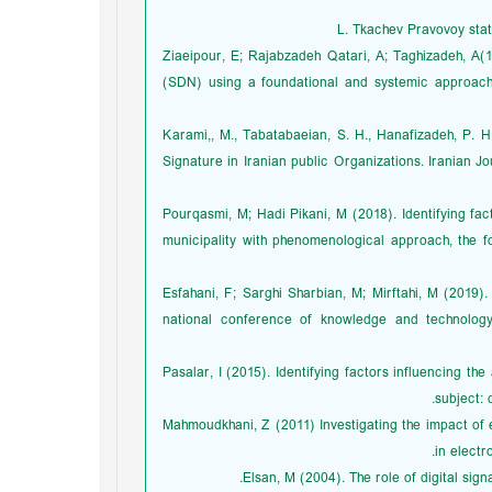
L. Tkachev Pravovoy sta
Ziaeipour, E; Rajabzadeh Qatari, A; Taghizadeh, A(
(SDN) using a foundational and systemic approach.
Karami,, M., Tabatabaeian, S. H., Hanafizadeh, P. H.
Signature in Iranian public Organizations. Iranian Jo
Pourqasmi, M; Hadi Pikani, M (2018). Identifying fact
municipality with phenomenological approach, the f
Esfahani, F; Sarghi Sharbian, M; Mirftahi, M (2019). 
national conference of knowledge and technology
Pasalar, I (2015). Identifying factors influencing t
subject: 
Mahmoudkhani, Z (2011) Investigating the impact of e
in electr
Elsan, M (2004). The role of digital sign