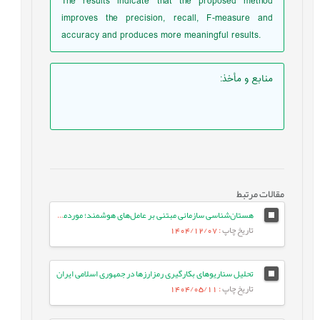
The results indicate that the proposed method
improves the precision, recall, F-measure and
accuracy and produces more meaningful results.
منابع و مأخذ
:
مقالات مرتبط
هستان‌شناسی سازمانی مبتنی بر عامل‌های هوشمند؛ مورد‌مطالعه: بازیگران صادرات دانش‌بنیان
تاریخ چاپ
: 1404/12/07
تحلیل سناریو‌های بکارگیری رمزارزها در جمهوری اسلامی ایران
تاریخ چاپ
: 1404/05/11