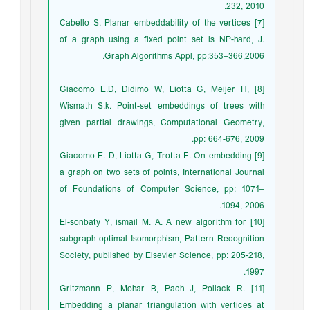
232, 2010.
[7] Cabello S. Planar embeddability of the vertices
of a graph using a fixed point set is NP-hard, J.
Graph Algorithms Appl, pp:353–366,2006.
[8] Giacomo E.D, Didimo W, Liotta G, Meijer H,
Wismath S.k. Point-set embeddings of trees with
given partial drawings, Computational Geometry,
pp: 664-676, 2009.
[9] Giacomo E. D, Liotta G, Trotta F. On embedding
a graph on two sets of points, International Journal
of Foundations of Computer Science, pp: 1071–
1094, 2006.
[10] El-sonbaty Y, ismail M. A. A new algorithm for
subgraph optimal Isomorphism, Pattern Recognition
Society, published by Elsevier Science, pp: 205-218,
1997.
[11] Gritzmann P, Mohar B, Pach J, Pollack R.
Embedding a planar triangulation with vertices at