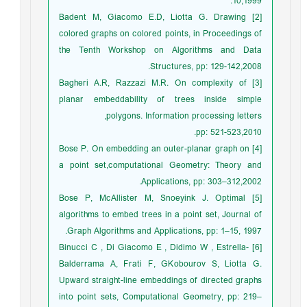
10,1999.
[2] Badent M, Giacomo E.D, Liotta G. Drawing
colored graphs on colored points, in Proceedings of
the Tenth Workshop on Algorithms and Data
Structures, pp: 129-142,2008.
[3] Bagheri A.R, Razzazi M.R. On complexity of
planar embeddability of trees inside simple
polygons. Information processing letters,
pp: 521-523,2010.
[4] Bose P. On embedding an outer-planar graph on
a point set,computational Geometry: Theory and
Applications, pp: 303–312,2002.
[5] Bose P, McAllister M, Snoeyink J. Optimal
algorithms to embed trees in a point set, Journal of
Graph Algorithms and Applications, pp: 1–15, 1997.
[6] Binucci C , Di Giacomo E , Didimo W , Estrella-
Balderrama A, Frati F, GKobourov S, Liotta G.
Upward straight-line embeddings of directed graphs
into point sets, Computational Geometry, pp: 219–