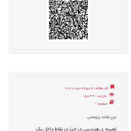
کد مقاله
: 202005096589
بازدید
: 15032
صفحه
: -
نوع مقاله
: پژوهشی
تعبیه¬ی هندسی درخت درنقاط داخل یک