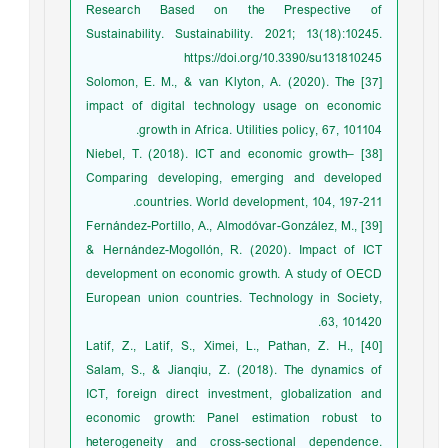
Research Based on the Prespective of
Sustainability. Sustainability. 2021; 13(18):10245.
https://doi.org/10.3390/su131810245
[37] Solomon, E. M., & van Klyton, A. (2020). The
impact of digital technology usage on economic
growth in Africa. Utilities policy, 67, 101104.
[38] Niebel, T. (2018). ICT and economic growth–
Comparing developing, emerging and developed
countries. World development, 104, 197-211.
[39] Fernández-Portillo, A., Almodóvar-González, M.,
& Hernández-Mogollón, R. (2020). Impact of ICT
development on economic growth. A study of OECD
European union countries. Technology in Society,
63, 101420.
[40] Latif, Z., Latif, S., Ximei, L., Pathan, Z. H.,
Salam, S., & Jianqiu, Z. (2018). The dynamics of
ICT, foreign direct investment, globalization and
economic growth: Panel estimation robust to
heterogeneity and cross-sectional dependence.