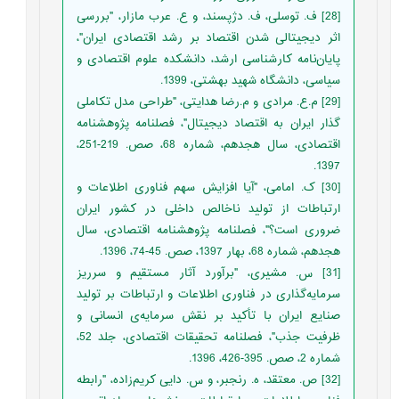
[28] ف. توسلی، ف. دژپسند، و ع. عرب مازار، "بررسی
اثر دیجیتالی شدن اقتصاد بر رشد اقتصادی ایران"،
پایان‌نامه کارشناسی ارشد، دانشکده علوم اقتصادی و
سیاسی، دانشگاه شهید بهشتی، 1399.
[29] م.ع. مرادی و م.رضا هدایتی، "طراحی مدل تکاملی
گذار ایران به اقتصاد دیجیتال"، فصلنامه پژوهشنامه
اقتصادی، سال هجدهم، شماره 68، صص. 219-251،
1397.
[30] ک. امامی، "آیا افزایش سهم فناوری اطلاعات و
ارتباطات از تولید ناخالص داخلی در کشور ایران
ضروری است؟"، فصلنامه پژوهشنامه اقتصادی، سال
هجدهم، شماره 68، بهار 1397، صص. 45-74، 1396.
[31] س. مشیری، "برآورد آثار مستقیم و سرریز
سرمایه‌گذاری در فناوری اطلاعات و ارتباطات بر تولید
صنایع ایران با تأکید بر نقش سرمایه‌ی انسانی و
ظرفیت جذب"، فصلنامه تحقیقات اقتصادی، جلد 52،
شماره 2، صص. 395-426، 1396.
[32] ص. معتقد، ه. رنجبر، و س. دایی کریم‌زاده، "رابطه