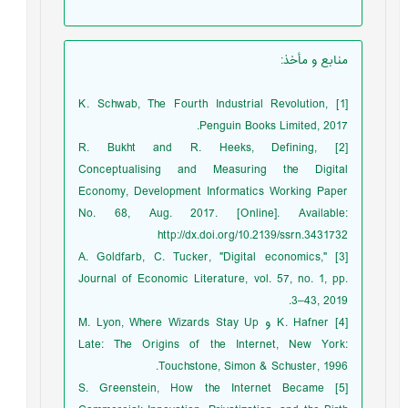
منابع و مأخذ
:
[1] K. Schwab, The Fourth Industrial Revolution,
Penguin Books Limited, 2017.
[2] R. Bukht and R. Heeks, Defining,
Conceptualising and Measuring the Digital
Economy, Development Informatics Working Paper
No. 68, Aug. 2017. [Online]. Available:
http://dx.doi.org/10.2139/ssrn.3431732
[3] A. Goldfarb, C. Tucker, "Digital economics,"
Journal of Economic Literature, vol. 57, no. 1, pp.
3–43, 2019.
[4] K. Hafner و M. Lyon, Where Wizards Stay Up
Late: The Origins of the Internet, New York:
Touchstone, Simon & Schuster, 1996.
[5] S. Greenstein, How the Internet Became