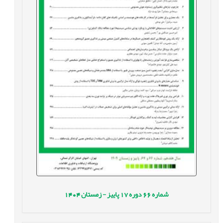
شماره
66
دوره
17
پاییز - زمستان
1404