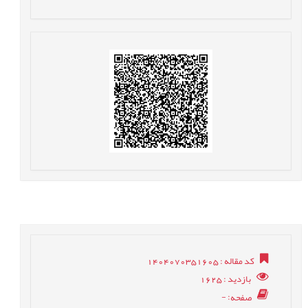
کد مقاله
: 1404070351605
بازدید
: 1625
صفحه
: -