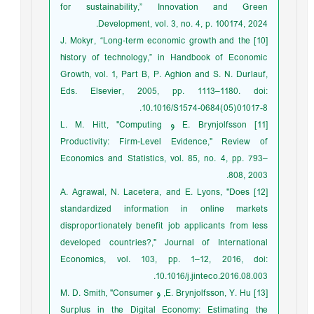
for sustainability,” Innovation and Green
Development, vol. 3, no. 4, p. 100174, 2024.
[10] J. Mokyr, “Long-term economic growth and the
history of technology,” in Handbook of Economic
Growth, vol. 1, Part B, P. Aghion and S. N. Durlauf,
Eds. Elsevier, 2005, pp. 1113–1180. doi:
10.1016/S1574-0684(05)01017-8.
[11] E. Brynjolfsson و L. M. Hitt, "Computing
Productivity: Firm-Level Evidence," Review of
Economics and Statistics, vol. 85, no. 4, pp. 793–
808, 2003.
[12] A. Agrawal, N. Lacetera, and E. Lyons, "Does
standardized information in online markets
disproportionately benefit job applicants from less
developed countries?," Journal of International
Economics, vol. 103, pp. 1–12, 2016, doi:
10.1016/j.jinteco.2016.08.003.
[13] E. Brynjolfsson, Y. Hu, و M. D. Smith, "Consumer
Surplus in the Digital Economy: Estimating the